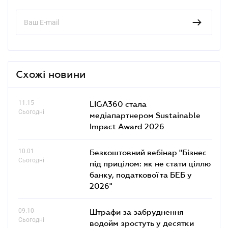
Схожі новини
11.15
LIGA360 стала
Сьогодні
медіапартнером Sustainable
Impact Award 2026
10.01
Безкоштовний вебінар "Бізнес
Сьогодні
під прицілом: як не стати ціллю
банку, податкової та БЕБ у
2026"
09.10
Штрафи за забруднення
Сьогодні
водойм зростуть у десятки