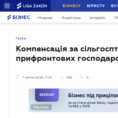
БІЗНЕСУ
ЮРИСТУ
БУ
БІЗНЕС
Новини
Аналітика
Інтерв'ю
П
Галузі
Компенсація за сільгосп
прифронтових господар
7 квітня 2026, 11:01
236
0
Реклама