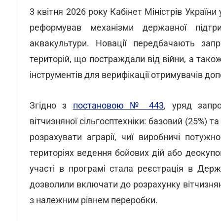
3 квітня 2026 року Кабінет Міністрів Україн
реформував механізми державної підтри
аквакультури. Новації передбачають зап
територій, що постраждали від війни, а так
інструментів для верифікації отримувачів до
Згідно з
постановою № 443
, уряд запро
вітчизняної сільгосптехніки: базовий (25%) 
розрахувати аграрії, чиї виробничі потуж
територіях ведення бойових дій або деокупо
участі в програмі стала реєстрація в Дер
дозволили включати до розрахунку вітчизня
з належним рівнем переробки.