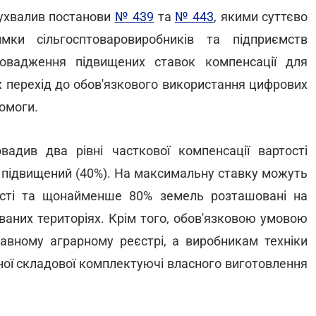
и ухвалив постанови
№ 439
та
№ 443
, якими суттєво
мки сільгосптоваровиробників та підприємств
ровадження підвищених ставок компенсації для
ож перехід до обов'язкового використання цифрових
помоги.
вадив два рівні часткової компенсації вартості
та підвищений (40%). На максимальну ставку можуть
ності та щонайменше 80% земель розташовані на
ваних територіях. Крім того, обов'язковою умовою
жавному аграрному реєстрі, а виробникам техніки
ної складової комплектуючі власного виготовлення