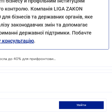
ті бізнесу й профільним інституціям
ого контролю. Компанія LIGA ZAKON
для бізнесів та державних органів, яке
лізу законодавчих змін та допомагає
риманні державної підтримки. Побачте
 консультацію
.
Компенсація за сільгосптехніку зросла до 40% для прифронтових господарств
увійти