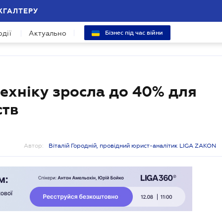
ХГАЛТЕРУ
одії
Актуально
Бізнес під час війни
техніку зросла до 40% для
ств
Автор:
Віталій Городній, провідний юрист-аналітик LIGA ZAKON