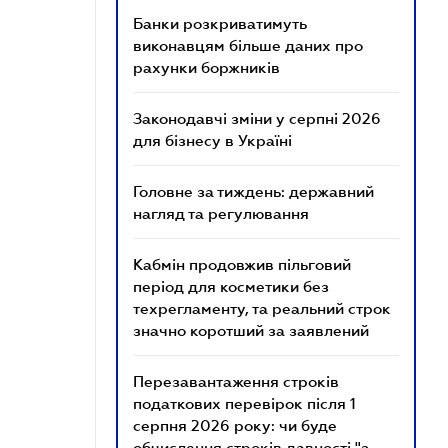
Банки розкриватимуть
виконавцям більше даних про
рахунки боржників
Законодавчі зміни у серпні 2026
для бізнесу в Україні
Головне за тиждень: державний
нагляд та регулювання
Кабмін продовжив пільговий
період для косметики без
техрегламенту, та реальний строк
значно коротший за заявлений
Перезавантаження строків
податкових перевірок після 1
серпня 2026 року: чи буде
обчислення строків давності "з