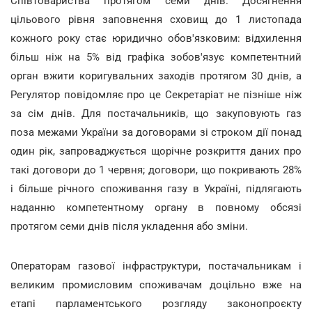
Співтовариства протягом семи днів. Досягнення
цільового рівня заповнення сховищ до 1 листопада
кожного року стає юридично обов'язковим: відхилення
більш ніж на 5% від графіка зобов'язує компетентний
орган вжити коригувальних заходів протягом 30 днів, а
Регулятор повідомляє про це Секретаріат не пізніше ніж
за сім днів. Для постачальників, що закуповують газ
поза межами України за договорами зі строком дії понад
один рік, запроваджується щорічне розкриття даних про
такі договори до 1 червня; договори, що покривають 28%
і більше річного споживання газу в Україні, підлягають
наданню компетентному органу в повному обсязі
протягом семи днів після укладення або зміни.
Операторам газової інфраструктури, постачальникам і
великим промисловим споживачам доцільно вже на
етапі парламентського розгляду законопроєкту