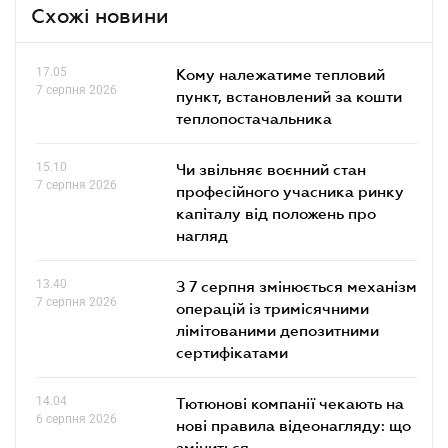
Схожі новини
17.05
Кому належатиме тепловий
7 серпня 2026
пункт, встановлений за кошти
теплопостачальника
15.10
Чи звільняє воєнний стан
7 серпня 2026
професійного учасника ринку
капіталу від положень про
нагляд
13.40
З 7 серпня змінюється механізм
7 серпня 2026
операцій із тримісячними
лімітованими депозитними
сертифікатами
14.04
Тютюнові компанії чекають на
6 серпня 2026
нові правила відеонагляду: що
зміниться