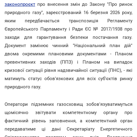
законопроєкт
про внесення змін до Закону "Про ринок
природного газу", зареєстрований 16 березня 2026 року,
яким передбачається транспозиція Регламенту
Європейського Парламенту і Ради ЄС № 2017/1938 про
заходи для гарантування безпеки постачання газу.
Документ замінює чинний "Національний план дій"
двома окремими плановими документами - Планом
превентивних заходів (ППЗ) і Планом на випадок
кризової ситуації рівня надзвичайної ситуації (ПНС), - які
матимуть статус обов'язкових для всіх суб'єктів ринку
природного газу.
Оператори підземних газосховищ зобов'язуватимуться
щомісячно звітувати компетентному органу про
фактичний рівень заповнення, а компетентний орган
передаватиме ці дані Секретаріату Енергетичного