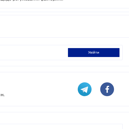
увійти
н.