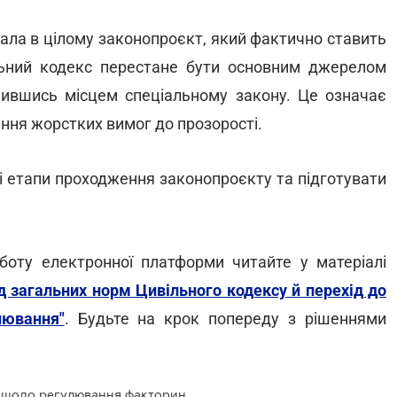
мала в цілому законопроєкт, який фактично ставить
льний кодекс перестане бути основним джерелом
пившись місцем спеціальному закону. Це означає
ння жорстких вимог до прозорості.
 етапи проходження законопроєкту та підготувати
оботу електронної платформи читайте у матеріалі
ід загальних норм Цивільного кодексу й перехід до
лювання"
. Будьте на крок попереду з рішеннями
Факторинг по-новому: положення щодо регулювання факторингу виключать з Цивільного кодексу