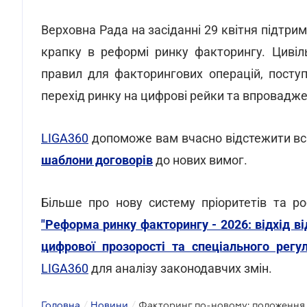
Верховна Рада на засіданні 29 квітня підтри
крапку в реформі ринку факторингу. Циві
правил для факторингових операцій, посту
перехід ринку на цифрові рейки та впровадже
LIGA360
допоможе вам вчасно відстежити всі
шаблони договорів
до нових вимог.
Більше про нову систему пріоритетів та р
"Реформа ринку факторингу - 2026: відхід в
цифрової прозорості та спеціального регу
LIGA360
для аналізу законодавчих змін.
Головна
/
Новини
/