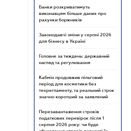
Банки розкриватимуть
виконавцям більше даних про
рахунки боржників
Законодавчі зміни у серпні 2026
для бізнесу в Україні
Головне за тиждень: державний
нагляд та регулювання
Кабмін продовжив пільговий
період для косметики без
техрегламенту, та реальний строк
значно коротший за заявлений
Перезавантаження строків
податкових перевірок після 1
серпня 2026 року: чи буде
обчислення строків давності "з