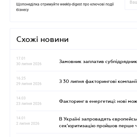
Щопонеділка отримуйте weekly-digest про ключові події
бізнесу
Схожі новини
17.01
Замовник заплатив субпідрядник
30 липня 2026
16.25
З 30 липня факторингові компані
29 липня 2026
14.03
Факторинг в енергетиці: нові мож
23 липня 2026
14.01
В Україні запровадять європейсь
2 липня 2026
сек'юритизацію пройшов перше 