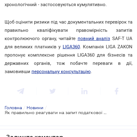
хронологічний - застосовуються кумулятивно.
Щоб оцінити ризики під час документальних перевірок та
правильно кваліфікувати правомірність запитів
контролюючого органу, читайте
повний аналіз
SAF-T UA
для великих платників у
LIGA360
. Компанія LIGA ZAKON
пропонує комплексне рішення LIGA360 для бізнесів та
державних органів, тож побачте переваги в дії,
замовивши
персональну консультацію
.
Головна
/
Новини
/
Як правильно реагувати на запит податкової щодо надання SAF-T UA
Залиште коментар