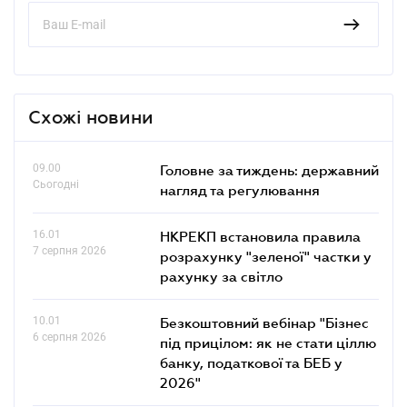
Схожі новини
09.00
Головне за тиждень: державний
Сьогодні
нагляд та регулювання
16.01
НКРЕКП встановила правила
7 серпня 2026
розрахунку "зеленої" частки у
рахунку за світло
10.01
Безкоштовний вебінар "Бізнес
6 серпня 2026
під прицілом: як не стати ціллю
банку, податкової та БЕБ у
2026"