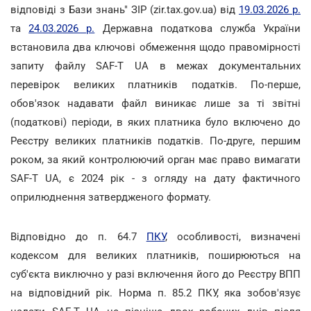
відповіді з Бази знань" ЗІР (zir.tax.gov.ua) від
19.03.2026 р.
та
24.03.2026 р.
Державна податкова служба України
встановила два ключові обмеження щодо правомірності
запиту файлу SAF-T UA в межах документальних
перевірок великих платників податків. По-перше,
обов'язок надавати файл виникає лише за ті звітні
(податкові) періоди, в яких платника було включено до
Реєстру великих платників податків. По-друге, першим
роком, за який контролюючий орган має право вимагати
SAF-T UA, є 2024 рік - з огляду на дату фактичного
оприлюднення затвердженого формату.
Відповідно до п. 64.7
ПКУ
, особливості, визначені
кодексом для великих платників, поширюються на
суб'єкта виключно у разі включення його до Реєстру ВПП
на відповідний рік. Норма п. 85.2 ПКУ, яка зобов'язує