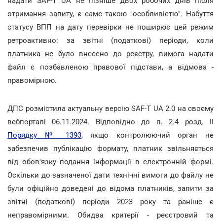
надати SAF-T UA не пізніше двох робочих днів після
отримання запиту, є саме такою "особливістю". Набуття
статусу ВПП на дату перевірки не поширює цей режим
ретроактивно: за звітні (податкові) періоди, коли
платника не було внесено до реєстру, вимога надати
файл є позбавленою правової підстави, а відмова -
правомірною.
ДПС розмістила актуальну версію SAF-T UA 2.0 на своєму
вебпорталі 06.11.2024. Відповідно до п. 2.4 розд. II
Порядку № 1393
, якщо контролюючий орган не
забезпечив публікацію формату, платник звільняється
від обов'язку подання інформації в електронній формі.
Оскільки до зазначеної дати технічні вимоги до файлу не
були офіційно доведені до відома платників, запити за
звітні (податкові) періоди 2023 року та раніше є
неправомірними. Обидва критерії - реєстровий та