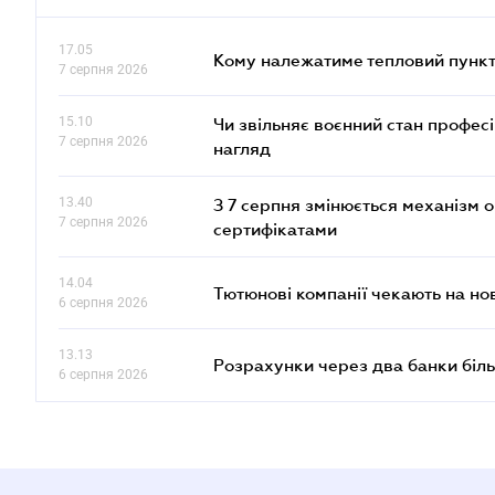
17.05
Кому належатиме тепловий пункт
7 серпня 2026
15.10
Чи звільняє воєнний стан профес
7 серпня 2026
нагляд
13.40
З 7 серпня змінюється механізм 
7 серпня 2026
сертифікатами
14.04
Тютюнові компанії чекають на но
6 серпня 2026
13.13
Розрахунки через два банки біль
6 серпня 2026