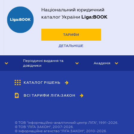
Національний юридичний
Liga:BOOK
каталог України
ТАРИФИ
ДЕТАЛЬНІШЕ
Періодичні видання та
Академія
довідники
ЮРИСТ&ЗАКОН
АКАДЕМІЯ ЛІГА:ЗАКОН
КАТАЛОГ РІШЕНЬ
БУХГАЛТЕР&ЗАКОН
ВСІ ТАРИФИ ЛІГА:ЗАКОН
ВІСНИК МСФЗ
ІНТЕРБУХ
ОСОБИСТИЙ ЕКСПЕРТ
©
ТОВ "інформаційно-аналітичний центр ЛІГА", 1991-2026.
©
ТОВ "ЛІГА ЗАКОН", 2007-2026.
©
Інформаційне агенство "ЛІГА:ЗАКОН", 2010-2026.