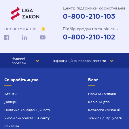
Центр підтримки користувачів
0-800-210-103
Підбір продуктів та рішень
ПРО КОМПАНІЮ
0-800-210-102
Новинні
Інформаційно-правові системи
портали
ЮРЛІГА
Право України
Співробітництво
Блог
БІЗНЕС
ГРАНД
БУХГАЛТЕР.ua
ПРАЙМ
Агенти
Новини компанії
Дилери
Керівництва
БУХГАЛТЕР ПРОФ
Політика конфіденційності
Каталоги компаній
ЮРИСТ ПРОФ
Умови використання сайту
Теми в центрі уваги
ЮРИСТ
Реклама