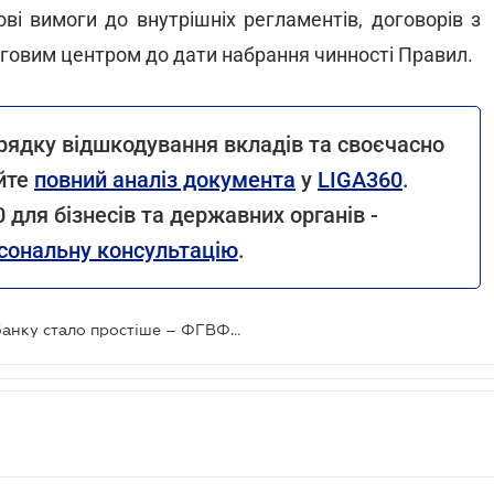
ові вимоги до внутрішніх регламентів, договорів з
инговим центром до дати набрання чинності Правил.
рядку відшкодування вкладів та своєчасно
айте
повний аналіз документа
у
LIGA360
.
для бізнесів та державних органів -
сональну консультацію
.
Отримати вклад із ліквідованого банку стало простіше – ФГВФО оновила процедуру виплат