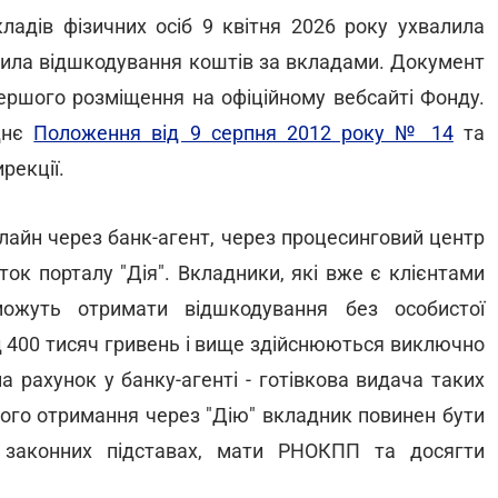
ладів фізичних осіб 9 квітня 2026 року ухвалила
вила відшкодування коштів за вкладами. Документ
першого розміщення на офіційному вебсайті Фонду.
днє
Положення від 9 серпня 2012 року № 14
та
рекції.
лайн через банк-агент, через процесинговий центр
ок порталу "Дія". Вкладники, які вже є клієнтами
можуть отримати відшкодування без особистої
від 400 тисяч гривень і вище здійснюються виключно
а рахунок у банку-агенті - готівкова видача таких
ного отримання через "Дію" вкладник повинен бути
 законних підставах, мати РНОКПП та досягти