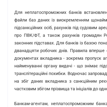
Для неплатоспроможних банків встановлен
файли баз даних із виокремленням щонайме
підсанкційних осіб, рахунків під судовим а
про ПВК/ФТ, а також рахунків громадян Рос
законних підставах. Для банків із базою пон
дванадцяти робочих днів. Правила вперше 
документах вкладника - зокрема пропуск апо
найменуванні органу видачі - що знімає під
транслітераційні похибки. Водночас запров
на збіг даних вкладника з санкційним реє
частковим збігом прізвища та ініціалів до од
Банкам-агентам, неплатоспроможним банк