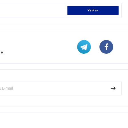
увійти
н.