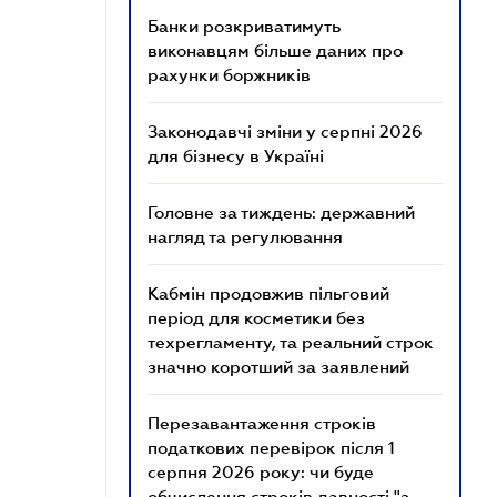
Банки розкриватимуть
виконавцям більше даних про
рахунки боржників
Законодавчі зміни у серпні 2026
для бізнесу в Україні
Головне за тиждень: державний
нагляд та регулювання
Кабмін продовжив пільговий
період для косметики без
техрегламенту, та реальний строк
значно коротший за заявлений
Перезавантаження строків
податкових перевірок після 1
серпня 2026 року: чи буде
обчислення строків давності "з