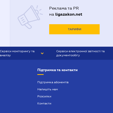
Реклама та PR
ligazakon.net
на
ТАРИФИ
Сервіси моніторингу та
Сервіси електронної звітності та
аналізу
документообігу
CONTR AGENT
Liga:REPORT
Підтримка та контакти
SMS-МАЯК
VERDICTUM
Підтримка абонентів
Напишіть нам
SEMANTRUM
Розсилки
SMS-МАЯК ІПОТЕКА
Контакти