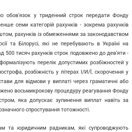
о обов'язок у триденний строк передати Фонду
нше семи категорій рахунків - зокрема рахунків
рештом, рахунків із обмеженнями за законодавством
ії та Білорусі, які не перебувають в Україні на
ад 500 тисяч рахунків строк подовжено до дев'яти -
формалізують перелік допустимих розбіжностей у
строфа, розбіжність у літерах І/И/Ї, скорочення у
стави для відмови у виплаті через граматичні або
аджено восьмикрокову процедуру реагування Фонду
стром, яка допускає зупинення виплат навіть за
нозначного спростування тотожності.
ам та юридичним радникам, які супроводжують