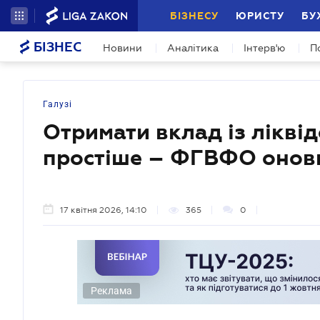
БІЗНЕСУ
ЮРИСТУ
БУ
БІЗНЕС
Новини
Аналітика
Інтерв'ю
П
Галузі
Отримати вклад із лікві
простіше – ФГВФО онов
17 квітня 2026, 14:10
365
0
Реклама