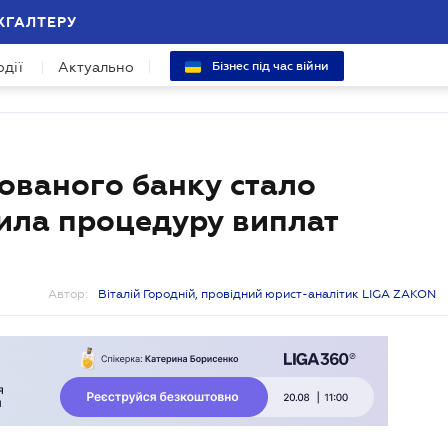
ХГАЛТЕРУ
одії
Актуально
Бізнес під час війни
дованого банку стало
ила процедуру виплат
Автор:
Віталій Городній, провідний юрист-аналітик LIGA ZAKON