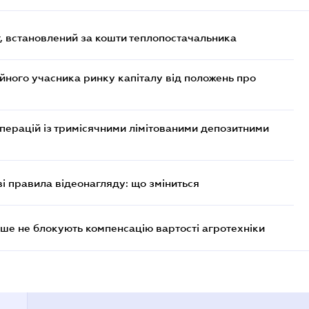
, встановлений за кошти теплопостачальника
ійного учасника ринку капіталу від положень про
операцій із тримісячними лімітованими депозитними
ві правила відеонагляду: що зміниться
ше не блокують компенсацію вартості агротехніки