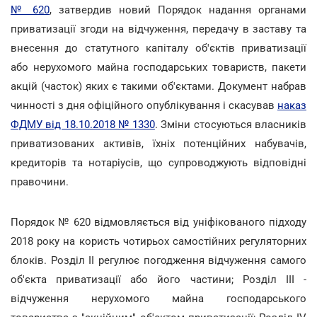
№ 620
, затвердив новий Порядок надання органами
приватизації згоди на відчуження, передачу в заставу та
внесення до статутного капіталу об'єктів приватизації
або нерухомого майна господарських товариств, пакети
акцій (часток) яких є такими об'єктами. Документ набрав
чинності з дня офіційного опублікування і скасував
наказ
ФДМУ від 18.10.2018 № 1330
. Зміни стосуються власників
приватизованих активів, їхніх потенційних набувачів,
кредиторів та нотаріусів, що супроводжують відповідні
правочини.
Порядок № 620 відмовляється від уніфікованого підходу
2018 року на користь чотирьох самостійних регуляторних
блоків. Розділ II регулює погодження відчуження самого
об'єкта приватизації або його частини; Розділ III -
відчуження нерухомого майна господарського