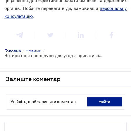
це рішення для ефективної роботи бізнесів та державних
органів. Побачте переваги в дії, замовивши
персональну
консультацію
.
Головна
/
Новини
/
Чотири нові процедури для угод з приватизованим майном та капіталом
Залиште коментар
Увійдіть, щоб залишити коментар
увійти