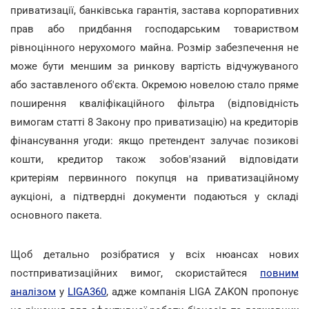
приватизації, банківська гарантія, застава корпоративних
прав або придбання господарським товариством
рівноцінного нерухомого майна. Розмір забезпечення не
може бути меншим за ринкову вартість відчужуваного
або заставленого об'єкта. Окремою новелою стало пряме
поширення кваліфікаційного фільтра (відповідність
вимогам статті 8 Закону про приватизацію) на кредиторів
фінансування угоди: якщо претендент залучає позикові
кошти, кредитор також зобов'язаний відповідати
критеріям первинного покупця на приватизаційному
аукціоні, а підтвердні документи подаються у складі
основного пакета.
Щоб детально розібратися у всіх нюансах нових
постприватизаційних вимог, скористайтеся
повним
аналізом
у
LIGA360
, адже компанія LIGA ZAKON пропонує