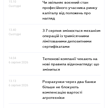
15.10
Чи звільняє воєнний стан
Сьогодні
професійного учасника ринку
капіталу від положень про
нагляд
13.40
З 7 серпня змінюється механізм
Сьогодні
операцій із тримісячними
лімітованими депозитними
сертифікатами
14.04
Тютюнові компанії чекають на
6 серпня 2026
нові правила відеонагляду: що
зміниться
13.13
Розрахунки через два банки
6 серпня 2026
більше не блокують
компенсацію вартості
агротехніки