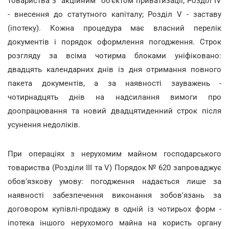
товариства з "акційним" об'єктом приватизації; Розділ IV
- внесення до статутного капіталу; Розділ V - заставу
(іпотеку). Кожна процедура має власний перелік
документів і порядок оформлення погодження. Строк
розгляду за всіма чотирма блоками уніфіковано:
двадцять календарних днів із дня отримання повного
пакета документів, а за наявності зауважень -
чотирнадцять днів на надсилання вимоги про
доопрацювання та новий двадцятиденний строк після
усунення недоліків.
При операціях з нерухомим майном господарського
товариства (Розділи III та V) Порядок № 620 запроваджує
обов'язкову умову: погодження надається лише за
наявності забезпечення виконання зобов'язань за
договором купівлі-продажу в одній із чотирьох форм -
іпотека іншого нерухомого майна на користь органу