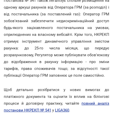
Постанова № 541 також легалізує спільне розміщення на
одному аркуші рахунків від Оператора ГРМ (за розподіл) і
від постачальника (за поставлений газ): Оператор ГРМ
зобов'язаний забезпечити недискримінаційний доступ
будь-якого зацікавленого постачальника на умовах,
оприлюднених на власному вебсайті. Крім того, НКРЕКП
отримує інструмент динамічного управління змістом
рахунка: до 25-го числа місяця, що передує
розрахунковому, Регулятор може публікувати обов'язкову
до відображення в рахунку інформацію - про зміни
тарифів, права споживачів тощо; за відсутності такої
публікації Оператор ГРМ заповнює це поле самостійно.
Щоб детально розібратися у нових вимогах до
платіжного документа та оцінити їх вплив на білінгові
процеси й договірну практику, читайте
повний аналіз
постанови НКРЕКП № 541
у
LIGA360
.