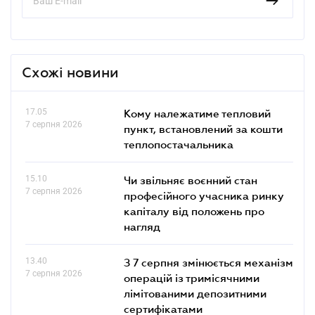
Схожі новини
17.05
Кому належатиме тепловий
7 серпня 2026
пункт, встановлений за кошти
теплопостачальника
15.10
Чи звільняє воєнний стан
7 серпня 2026
професійного учасника ринку
капіталу від положень про
нагляд
13.40
З 7 серпня змінюється механізм
7 серпня 2026
операцій із тримісячними
лімітованими депозитними
сертифікатами