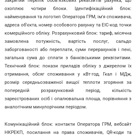
закритий перелік обов'язкових реквізитів рахунка, що
охоплює чотири блоки. Ідентифікаційний блок:
найменування та логотип Оператора ГРМ, ім'я споживача,
адреса об'єкта, номер особового рахунку та ЕІС-код точки
комерційного обліку. Розрахунковий блок: тариф, місячна
замовлена потужність, вартість послуг, сальдо
заборгованості або переплати, суми перерахунків і пені,
загальна сума до сплати з банківськими реквізитами.
Технічний блок: покази приладів обліку з джерелом їх
отримання, обсяг споживання у кВт·год, Гкал і МДж,
розмір середньозваженої вищої теплоти згоряння за
попередній розрахунковий період, кількість
зареєстрованих осіб і опалювальна площа, порівняння з
аналогічним минулорічним періодом.
Комунікаційний блок: контакти Оператора ГРМ, вебсайт
НКРЕКП, посилання на права споживачів, QR-коди та