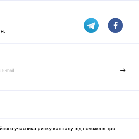
н.
ійного учасника ринку капіталу від положень про