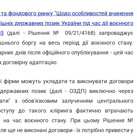
ів та фондового ринку "Щодо особливостей вчинення
ішніх державних позик України під час дії воєнного
03
(далі - Рішення № 09/21/4168) запроваджує
шнього боргу на весь період дії воєнного стану.
них днів після офіційного опублікування - цей час
а договірну адаптацію.
ні фірми можуть укладати та виконувати договори
іх державних позик (далі - ОЗДП) виключно через
ати" з обов'язковим залученням центрального
оступу до такого кліринга фактично втрачають
 на час воєнного стану. При цьому Рішення №
е ще не виконані договори - їх потрібно привести у