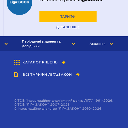
ТАРИФИ
ДЕТАЛЬНІШЕ
Періодичні видання та
Академія
довідники
ЮРИСТ&ЗАКОН
АКАДЕМІЯ ЛІГА:ЗАКОН
КАТАЛОГ РІШЕНЬ
БУХГАЛТЕР&ЗАКОН
ВСІ ТАРИФИ ЛІГА:ЗАКОН
ВІСНИК МСФЗ
ІНТЕРБУХ
ОСОБИСТИЙ ЕКСПЕРТ
©
ТОВ "інформаційно-аналітичний центр ЛІГА", 1991-2026.
©
ТОВ "ЛІГА ЗАКОН", 2007-2026.
©
Інформаційне агенство "ЛІГА:ЗАКОН", 2010-2026.