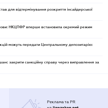
тав для відтермінування розкриття інсайдерської
танови: НКЦПФР вперше встановила окремий режим
акцій можуть передати Центральному депозитарію:
шанс закрити санкційну справу через виправлення за
Реклама та PR
ligazakon.net
на