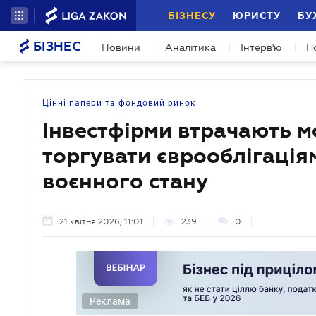
БІЗНЕСУ
ЮРИСТУ
БУ
БІЗНЕС
Новини
Аналітика
Інтерв'ю
П
Цінні папери та фондовий ринок
Інвестфірми втрачають м
торгувати єврооблігація
воєнного стану
21 квітня 2026, 11:01
239
0
Реклама