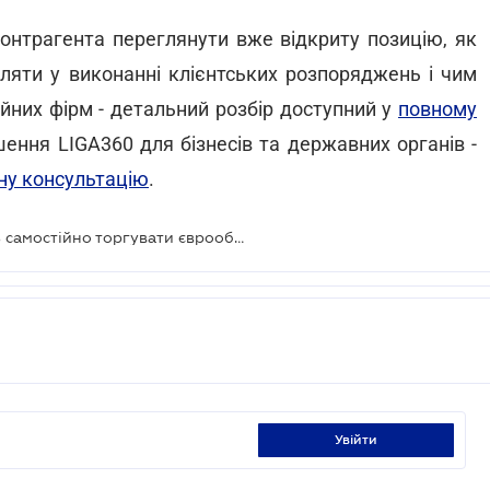
контрагента переглянути вже відкриту позицію, як
ляти у виконанні клієнтських розпоряджень і чим
йних фірм - детальний розбір доступний у
повному
ення LIGA360 для бізнесів та державних органів -
ну консультацію
.
Інвестфірми втрачають можливість самостійно торгувати єврооблігаціями держави в умовах воєнного стану
увійти