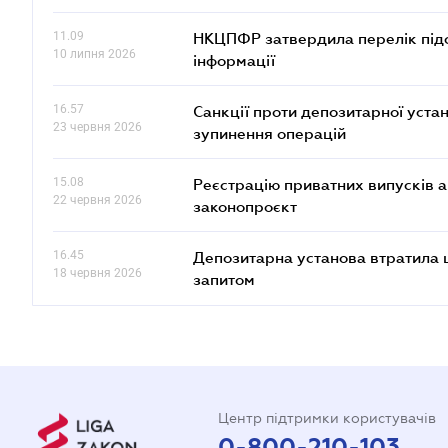
11.09
НКЦПФР затвердила перелік підс
10 липня 2026
інформації
16.57
Санкції проти депозитарної ус
23 червня 2026
зупинення операцій
15.08
Реєстрацію приватних випусків 
22 червня 2026
законопроєкт
16.45
Депозитарна установа втратила 
18 червня 2026
запитом
Центр підтримки користувачів
0-800-210-103