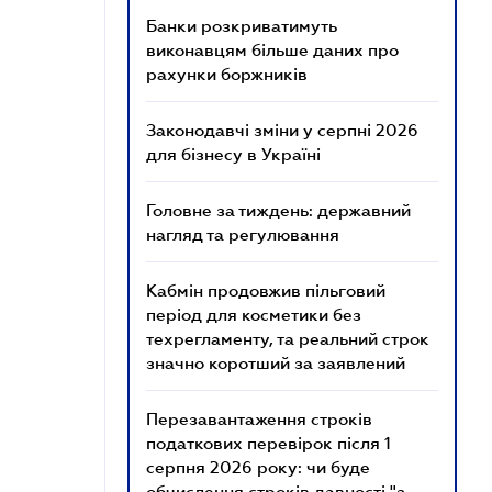
Банки розкриватимуть
виконавцям більше даних про
рахунки боржників
Законодавчі зміни у серпні 2026
для бізнесу в Україні
Головне за тиждень: державний
нагляд та регулювання
Кабмін продовжив пільговий
період для косметики без
техрегламенту, та реальний строк
значно коротший за заявлений
Перезавантаження строків
податкових перевірок після 1
серпня 2026 року: чи буде
обчислення строків давності "з