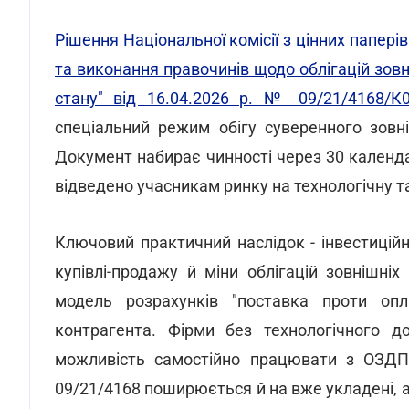
Рішення Національної комісії з цінних папер
та виконання правочинів щодо облігацій зовн
стану" від 16.04.2026 р. № 09/21/4168/К
спеціальний режим обігу суверенного зовні
Документ набирає чинності через 30 календар
відведено учасникам ринку на технологічну т
Ключовий практичний наслідок - інвестицій
купівлі-продажу й міни облігацій зовнішн
модель розрахунків "поставка проти опл
контрагента. Фірми без технологічного д
можливість самостійно працювати з ОЗДП
09/21/4168 поширюється й на вже укладені, ал