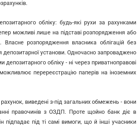
зрахунків.
позитарного обліку: будь-які рухи за рахунками
тепер можливі лише на підставі розпорядження або
. Власне розпорядження власника облігацій без
ля депозитарної установи. Одночасно запроваджено
и депозитарного обліку - ні через приватноправові
унеможливлює перереєстрацію паперів на іноземних
й рахунок, виведені з-під загальних обмежень - вони
анні правочинів з ОЗДП. Проте щойно банк діє в
він підпадає під ті самі вимоги, що й інші учасники