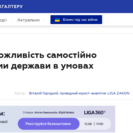
ХГАЛТЕРУ
одії
Актуально
Бізнес під час війни
ожливість самостійно
ми держави в умовах
Автор:
Віталій Городній, провідний юрист-аналітик LIGA ZAKON