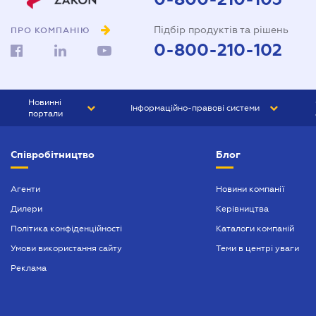
Підбір продуктів та рішень
ПРО КОМПАНІЮ
0-800-210-102
Новинні
Інформаційно-правові системи
портали
ЮРЛІГА
Право України
Співробітництво
Блог
БІЗНЕС
ГРАНД
БУХГАЛТЕР.ua
ПРАЙМ
Агенти
Новини компанії
Дилери
Керівництва
БУХГАЛТЕР ПРОФ
Політика конфіденційності
Каталоги компаній
ЮРИСТ ПРОФ
Умови використання сайту
Теми в центрі уваги
ЮРИСТ
Реклама
ПІДПРИЄМЕЦЬ