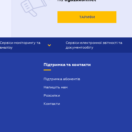
ТАРИФИ
Сервіси моніторингу та
Сервіси електронної звітності та
аналізу
документообігу
CONTR AGENT
Liga:REPORT
Підтримка та контакти
SMS-МАЯК
VERDICTUM
Підтримка абонентів
Напишіть нам
SEMANTRUM
Розсилки
SMS-МАЯК ІПОТЕКА
Контакти