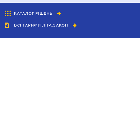
КАТАЛОГ РІШЕНЬ
ВСІ ТАРИФИ ЛІГА:ЗАКОН
Співробітництво
Агенти
Дилери
Політика конфіденційності
Умови використання сайту
Реклама
Блог
Новини компанії
Керівництва
Каталоги компаній