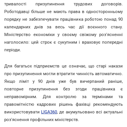
тривалості призупинення трудових договорів.
Роботодавці більше не мають права в односторонньому
порядку не забезпечувати працівника роботою понад 90
календарних днів за весь час дії воєнного стану.
Міністерство економіки у своєму свіжому роз'ясненні
наголосило: цей строк є сукупним і враховує попередні
періоди.
Для багатьох підприємств це означає, що старі накази
про призупинення могли втратити чинність автоматично.
Якщо ліміт у 90 днів уже був вичерпаний раніше,
повторне призупинення без згоди працівника є
неправомірним. Для контролю за термінами та
правомітністю кадрових рішень фахівці рекомендують
використовувати
LIGA360
, де акумульовано всі актуальні
роз'яснення профільних міністерств.