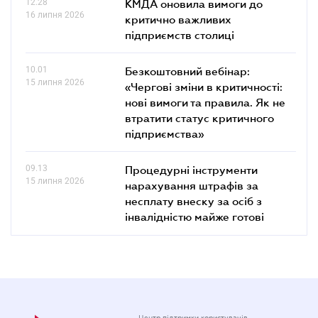
12.28
КМДА оновила вимоги до
16 липня 2026
критично важливих
підприємств столиці
10.01
Безкоштовний вебінар:
15 липня 2026
«Чергові зміни в критичності:
нові вимоги та правила. Як не
втратити статус критичного
підприємства»
09.13
Процедурні інструменти
15 липня 2026
нарахування штрафів за
несплату внеску за осіб з
інвалідністю майже готові
Центр підтримки користувачів