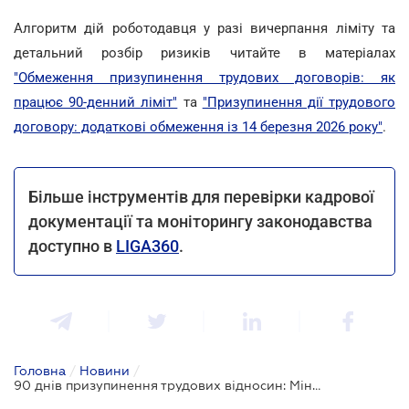
Алгоритм дій роботодавця у разі вичерпання ліміту та
детальний розбір ризиків читайте в матеріалах
"Обмеження призупинення трудових договорів: як
працює 90-денний ліміт"
та
"Призупинення дії трудового
договору: додаткові обмеження із 14 березня 2026 року"
.
Більше інструментів для перевірки кадрової
документації та моніторингу законодавства
доступно в
LIGA360
.
Головна
/
Новини
/
90 днів призупинення трудових відносин: Мінекономіки пояснило правила підрахунку