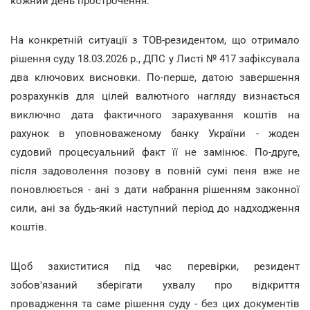
кожний день прострочення.
На конкретній ситуації з ТОВ-резидентом, що отримало
рішення суду 18.03.2026 р., ДПС у Листі № 417 зафіксувала
два ключових висновки. По-перше, датою завершення
розрахунків для цілей валютного нагляду визнається
виключно дата фактичного зарахування коштів на
рахунок в уповноваженому банку України - жоден
судовий процесуальний факт її не замінює. По-друге,
після задоволення позову в повній сумі пеня вже не
поновлюється - ані з дати набрання рішенням законної
сили, ані за будь-який наступний період до надходження
коштів.
Щоб захиститися під час перевірки, резидент
зобов'язаний зберігати ухвалу про відкриття
провадження та саме рішення суду - без цих документів