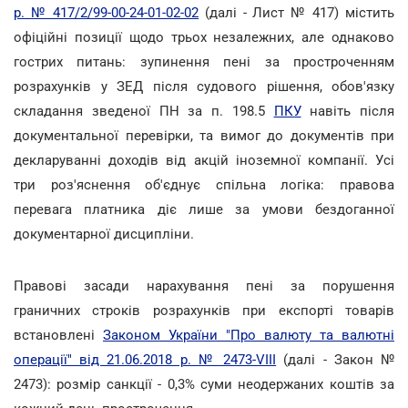
р. № 417/2/99-00-24-01-02-02
(далі - Лист № 417) містить
офіційні позиції щодо трьох незалежних, але однаково
гострих питань: зупинення пені за простроченням
розрахунків у ЗЕД після судового рішення, обов'язку
складання зведеної ПН за п. 198.5
ПКУ
навіть після
документальної перевірки, та вимог до документів при
декларуванні доходів від акцій іноземної компанії. Усі
три роз'яснення об'єднує спільна логіка: правова
перевага платника діє лише за умови бездоганної
документарної дисципліни.
Правові засади нарахування пені за порушення
граничних строків розрахунків при експорті товарів
встановлені
Законом України "Про валюту та валютні
операції" від 21.06.2018 р. № 2473-VIII
(далі - Закон №
2473): розмір санкції - 0,3% суми неодержаних коштів за