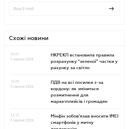
Схожі новини
16.01
НКРЕКП встановила правила
7 серпня 2026
розрахунку "зеленої" частки у
рахунку за світло
16.05
ПДВ на всі посилки з-за
5 серпня 2026
кордону: як зміниться
розмитнення для
маркетплейсів і громадян
12.12
Мінфін зобов'язав вносити IMEI
5 серпня 2026
смартфонів у митну
декларацію