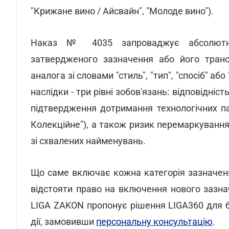
"Крижане вино / Айсвайн", "Молоде вино").
Наказ № 4035 запроваджує абсолютну з
затвердженого зазначення або його транск
аналога зі словами "стиль", "тип", "спосіб" а
наслідки - три рівні зобов'язань: відповідн
підтвердження дотримання технологічних п
Колекційне"), а також ризик перемаркування
зі схвалених найменувань.
Що саме включає кожна категорія зазначень,
відстояти право на включення нового зазна
LIGA ZAKON пропонує рішення LIGA360 для бі
дії, замовивши
персональну консультацію
.