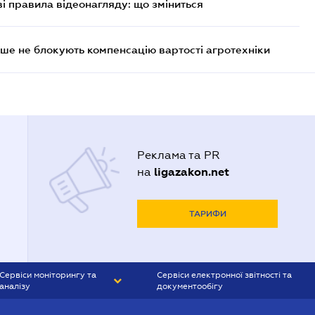
ві правила відеонагляду: що зміниться
ше не блокують компенсацію вартості агротехніки
Реклама та PR
ligazakon.net
на
ТАРИФИ
Сервіси моніторингу та
Сервіси електронної звітності та
аналізу
документообігу
CONTR AGENT
Liga:REPORT