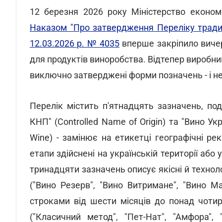
12 березня 2026 року Міністерство економі
Наказом "Про затвердження Переліку традиц
12.03.2026 р. № 4035
вперше закріпило виче
для продуктів виноробства. Відтепер виробни
виключно затверджені форми позначень - і нес
Перелік містить п'ятнадцять зазначень, под
КНП" (Controlled Name of Origin) та "Вино Укр
Wine) - замінює на етикетці географічні ре
етапи здійснені на українській території або
тринадцяти зазначень описує якісні й техноло
("Вино Резерв", "Вино Витримане", "Вино М
строками від шести місяців до понад чотир
("Класичний метод", "Пет-Нат", "Амфора", 