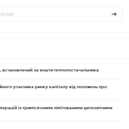
, встановлений за кошти теплопостачальника
ійного учасника ринку капіталу від положень про
операцій із тримісячними лімітованими депозитними