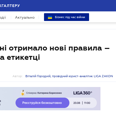
ХГАЛТЕРУ
одії
Актуально
Бізнес під час війни
ні отримало нові правила –
а етикетці
Автор:
Віталій Городній, провідний юрист-аналітик LIGA ZAKON