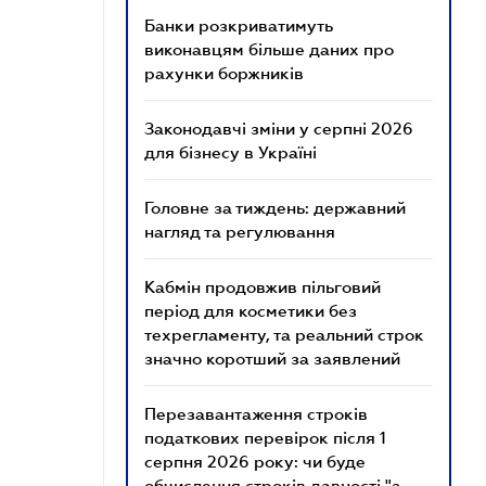
Банки розкриватимуть
виконавцям більше даних про
рахунки боржників
Законодавчі зміни у серпні 2026
для бізнесу в Україні
Головне за тиждень: державний
нагляд та регулювання
Кабмін продовжив пільговий
період для косметики без
техрегламенту, та реальний строк
значно коротший за заявлений
Перезавантаження строків
податкових перевірок після 1
серпня 2026 року: чи буде
обчислення строків давності "з