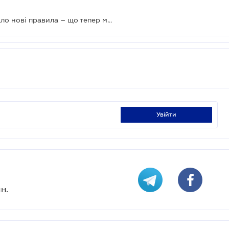
Маркування вина в Україні отримало нові правила – що тепер можна писати на етикетці
увійти
н.