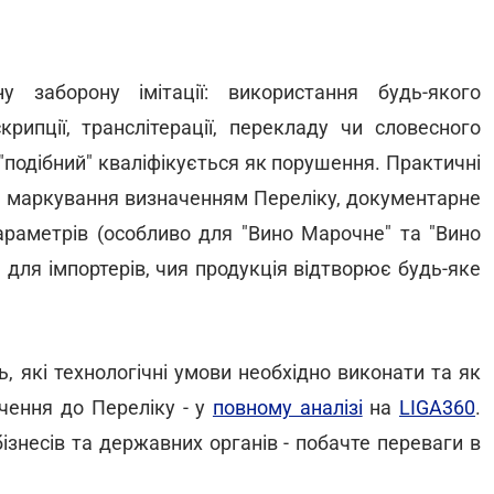
аборону імітації: використання будь-якого
рипції, транслітерації, перекладу чи словесного
бо "подібний" кваліфікується як порушення. Практичні
ість маркування визначенням Переліку, документарне
араметрів (особливо для "Вино Марочне" та "Вино
 для імпортерів, чия продукція відтворює будь-яке
 які технологічні умови необхідно виконати та як
чення до Переліку - у
повному аналізі
на
LIGA360
.
знесів та державних органів - побачте переваги в