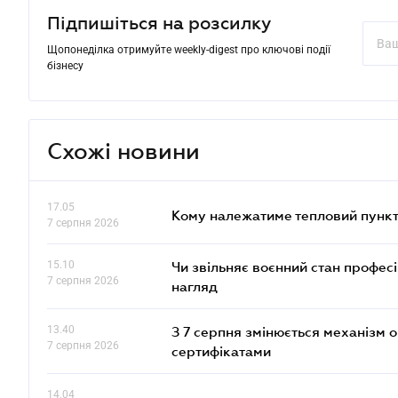
Підпишіться на розсилку
Щопонеділка отримуйте weekly-digest про ключові події
бізнесу
Схожі новини
17.05
Кому належатиме тепловий пункт
7 серпня 2026
15.10
Чи звільняє воєнний стан профес
7 серпня 2026
нагляд
13.40
З 7 серпня змінюється механізм 
7 серпня 2026
сертифікатами
14.04