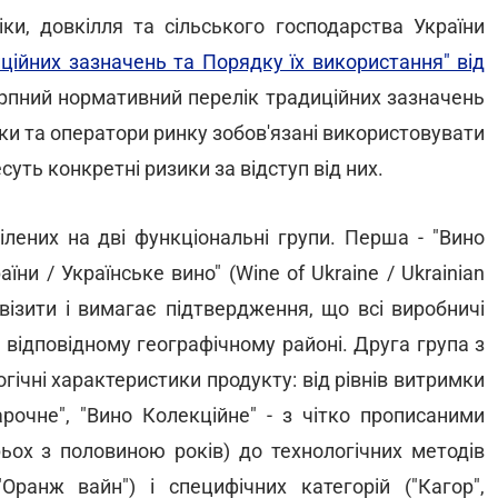
ки, довкілля та сільського господарства України
ійних зазначень та Порядку їх використання" від
рпний нормативний перелік традиційних зазначень
ки та оператори ринку зобов'язані використовувати
уть конкретні ризики за відступ від них.
ілених на дві функціональні групи. Перша - "Вино
аїни / Українське вино" (Wine of Ukraine / Ukrainian
квізити і вимагає підтвердження, що всі виробничі
 у відповідному географічному районі. Друга група з
гічні характеристики продукту: від рівнів витримки
арочне", "Вино Колекційне" - з чітко прописаними
ьох з половиною років) до технологічних методів
"Оранж вайн") і специфічних категорій ("Кагор",