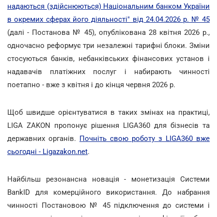
надаються (здійснюються) Національним банком України
в окремих сферах його діяльності" від 24.04.2026 р. № 45
(далі - Постанова № 45), опублікована 28 квітня 2026 р.,
одночасно реформує три незалежні тарифні блоки. Зміни
стосуються банків, небанківських фінансових установ і
надавачів платіжних послуг і набирають чинності
поетапно - вже з квітня і до кінця червня 2026 р.
Щоб швидше орієнтуватися в таких змінах на практиці,
LIGA ZAKON пропонує рішення LIGA360 для бізнесів та
державних органів.
Почніть свою роботу з LIGA360 вже
сьогодні - Ligazakon.net
.
Найбільш резонансна новація - монетизація Системи
BankID для комерційного використання. До набрання
чинності Постановою № 45 підключення до системи і