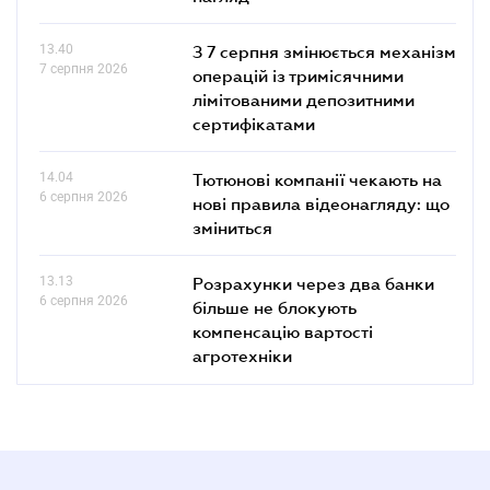
13.40
З 7 серпня змінюється механізм
7 серпня 2026
операцій із тримісячними
лімітованими депозитними
сертифікатами
14.04
Тютюнові компанії чекають на
6 серпня 2026
нові правила відеонагляду: що
зміниться
13.13
Розрахунки через два банки
6 серпня 2026
більше не блокують
компенсацію вартості
агротехніки