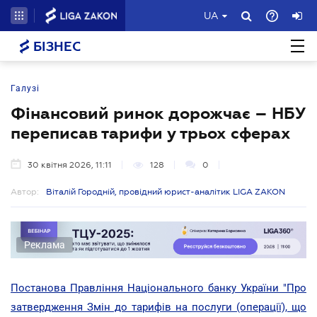
UA
БІЗНЕС
Галузі
Фінансовий ринок дорожчає – НБУ
переписав тарифи у трьох сферах
30 квітня 2026, 11:11
128
0
Автор:
Віталій Городній, провідний юрист-аналітик LIGA ZAKON
Реклама
Постанова Правління Національного банку України "Про
затвердження Змін до тарифів на послуги (операції), що