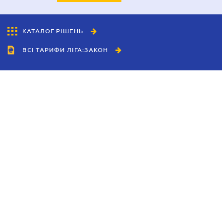
КАТАЛОГ РІШЕНЬ
ВСІ ТАРИФИ ЛІГА:ЗАКОН
Співробітництво
Агенти
Дилери
Політика конфіденційності
Умови використання сайту
Реклама
Блог
Новини компанії
Керівництва
Каталоги компаній