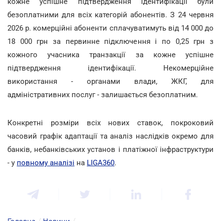
кожне успішне підтвердження ідентифікації були
безоплатними для всіх категорій абонентів. З 24 червня
2026 р. комерційні абоненти сплачуватимуть від 14 000 до
18 000 грн за первинне підключення і по 0,25 грн з
кожного учасника транзакції за кожне успішне
підтвердження ідентифікації. Некомерційне
використання - органами влади, ЖКГ, для
адміністративних послуг - залишається безоплатним.
Конкретні розміри всіх нових ставок, покроковий
часовий графік адаптації та аналіз наслідків окремо для
банків, небанківських установ і платіжної інфраструктури
- у
повному аналізі
на
LIGA360
.
Головна
/
Новини
/