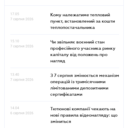
17.05
Кому належатиме тепловий
7 серпня 2026
пункт, встановлений за кошти
теплопостачальника
15.10
Чи звільняє воєнний стан
7 серпня 2026
професійного учасника ринку
капіталу від положень про
нагляд
13.40
З 7 серпня змінюється механізм
7 серпня 2026
операцій із тримісячними
лімітованими депозитними
сертифікатами
14.04
Тютюнові компанії чекають на
6 серпня 2026
нові правила відеонагляду: що
зміниться