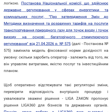
логікою.
Постанова Національної комісії, що здійснює
державне регулювання у сферах енергетики та
комунальних послуг, "Про затвердження Змін до
Методики визначення та розрахунку тарифів на послуги
транспортування природного газу для точок входу і точок
виходу на основі багаторічного стимулюючого
регулювання" від 21.04.2026 р. № 575
(далі - Постанова №
575) замінила модель фіксованої норми дохідності на
умовну: скільки заробить оператор - залежить від того, як
він управляє витратами, якістю послуг та інвестиційним
планом.
Щоб оперативно відстежувати такі регуляторні зміни,
перевіряти відповідність внутрішніх процедур і
ухвалювати зважені рішення - LIGA ZAKON пропонує
рішення LIGA360 для бізнесів та державних органів.
Почніть свою роботу з LIGA360 вже сьогодні -