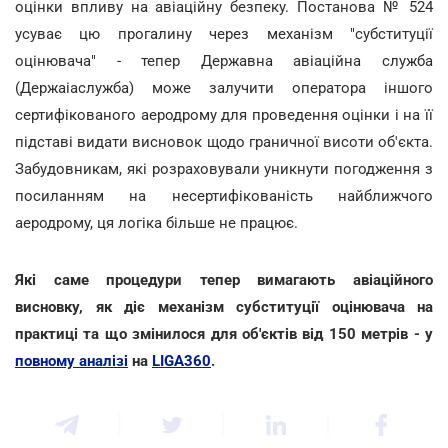
оцінки впливу на авіаційну безпеку. Постанова № 524
усуває цю прогалину через механізм "субституції
оцінювача" - тепер Державна авіаційна служба
(Держаіаслужба) може залучити оператора іншого
сертифікованого аеродрому для проведення оцінки і на її
підставі видати висновок щодо граничної висоти об'єкта.
Забудовникам, які розраховували уникнути погодження з
посиланням на несертифікованість найближчого
аеродрому, ця логіка більше не працює.
Які саме процедури тепер вимагають авіаційного
висновку, як діє механізм субституції оцінювача на
практиці та що змінилося для об'єктів від 150 метрів - у
повному аналізі
на
LIGA360
.