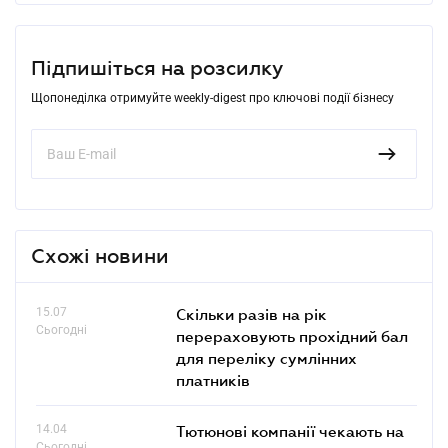
Підпишіться на розсилку
Щопонеділка отримуйте weekly-digest про ключові події бізнесу
Схожі новини
15.07
Скільки разів на рік
Сьогодні
перераховують прохідний бал
для переліку сумлінних
платників
14.04
Тютюнові компанії чекають на
Сьогодні