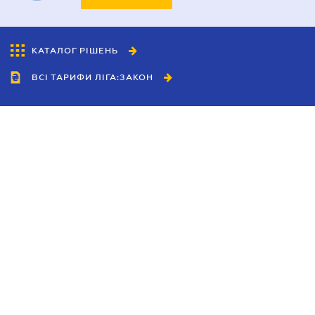
КАТАЛОГ РІШЕНЬ
ВСІ ТАРИФИ ЛІГА:ЗАКОН
Співробітництво
Агенти
Дилери
Політика конфіденційності
Умови використання сайту
Реклама
Блог
Новини компанії
Керівництва