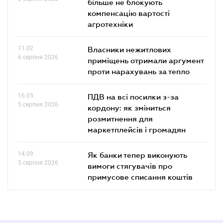
більше не блокують
компенсацію вартості
агротехніки
11.02
Власники нежитлових
6 серпня 2026
приміщень отримали аргумент
проти нарахувань за тепло
16.05
ПДВ на всі посилки з-за
5 серпня 2026
кордону: як зміниться
розмитнення для
маркетплейсів і громадян
14.09
Як банки тепер виконують
5 серпня 2026
вимоги стягувачів про
примусове списання коштів