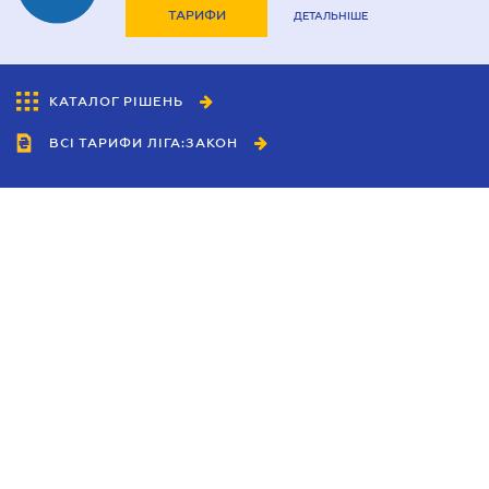
ТАРИФИ
ДЕТАЛЬНІШЕ
КАТАЛОГ РІШЕНЬ
ВСІ ТАРИФИ ЛІГА:ЗАКОН
Співробітництво
Агенти
Дилери
Політика конфіденційності
Умови використання сайту
Реклама
Блог
Новини компанії
Керівництва