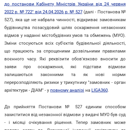
до постанови Кабінету Міністрів України від 24 червня
2022 р. № 722" від 24.04.2026 р. № 527
(далі - Постанова №
527), яка ще не набрала чинності, відкриває замовникам
будівництва позасудовий шлях оскарження незаконних
відмов у наданні містобудівних умов та обмежень (МУО).
Зміни стосуються всіх суб'єктів будівельної діяльності,
що працюють за спрощеними дозвільними правилами
воєнного часу. Які реквізити обов'язково вносити до
заяви про оскарження, які підстави відмови
залишаються законними та як нові норми
перерозподіляють ризики у трикутнику "замовник - орган
архітектури - ДІАМ" - у
повному аналізі
на
LIGA360
.
До прийняття Постанови № 527 єдиним способом
захиститися від незаконної відмови у видачі МУО був суд
- і місяці очікування рішення. Тепер замовник може