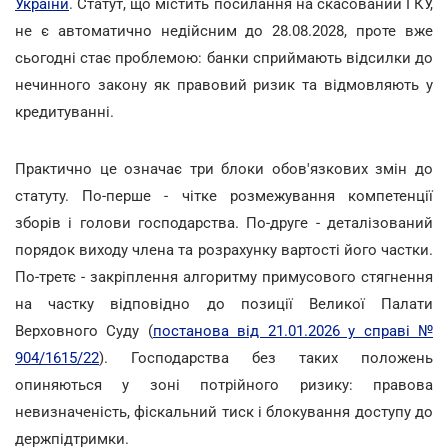
України
. Статут, що містить посилання на скасований ГКУ,
не є автоматично недійсним до 28.08.2028, проте вже
сьогодні стає проблемою: банки сприймають відсилки до
нечинного закону як правовий ризик та відмовляють у
кредитуванні.
Практично це означає три блоки обов'язкових змін до
статуту. По-перше - чітке розмежування компетенції
зборів і голови господарства. По-друге - деталізований
порядок виходу члена та розрахунку вартості його частки.
По-третє - закріплення алгоритму примусового стягнення
на частку відповідно до позиції Великої Палати
Верховного Суду (
постанова від 21.01.2026 у справі №
904/1615/22
). Господарства без таких положень
опиняються у зоні потрійного ризику: правова
невизначеність, фіскальний тиск і блокування доступу до
держпідтримки.