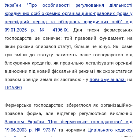
України "Про особливості регулювання діяльності
юридичних осіб окремих організаційно-правових форм у
перехідний період та об'єднань юридичних осіб" від
09.01.2025 р. № 4196-IX
. Для тисяч фермерських
господарств це означає: той правовий фундамент, на
який роками спирався статут, більше не існує. Які саме
три зміни до статуту захистять ваше господарство від
блокування кредитів, як правильно легалізувати орендні
відносини під новий фіскальний режим і як скористатися
правом оренди землі як заставою - у
повному аналізі
на
LIGA360
.
Фермерське господарство збереглося як організаційно-
правова форма, але відтепер регулюється виключно
Законом України "Про фермерське господарство" від
19.06.2003 р. № 973-IV
та нормами
Цивільного кодексу