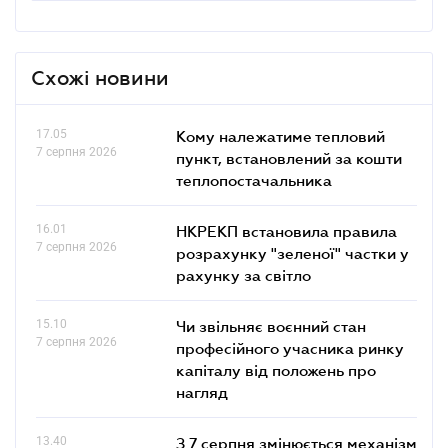
Схожі новини
17.05
Кому належатиме тепловий
7 серпня 2026
пункт, встановлений за кошти
теплопостачальника
16.01
НКРЕКП встановила правила
7 серпня 2026
розрахунку "зеленої" частки у
рахунку за світло
15.10
Чи звільняє воєнний стан
7 серпня 2026
професійного учасника ринку
капіталу від положень про
нагляд
13.40
З 7 серпня змінюється механізм