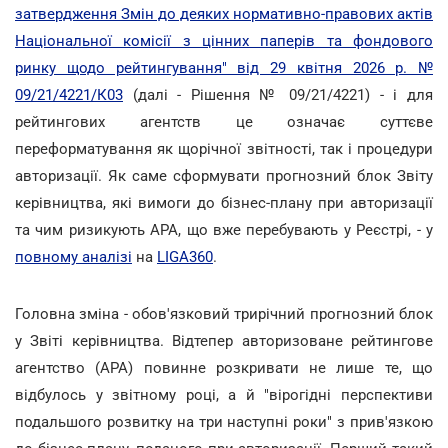
затвердження Змін до деяких нормативно-правових актів
Національної комісії з цінних паперів та фондового
ринку щодо рейтингування" від 29 квітня 2026 р. №
09/21/4221/К03
(далі - Рішення № 09/21/4221) - і для
рейтингових агентств це означає суттєве
переформатування як щорічної звітності, так і процедури
авторизації. Як саме сформувати прогнозний блок Звіту
керівництва, які вимоги до бізнес-плану при авторизації
та чим ризикують АРА, що вже перебувають у Реєстрі, - у
повному аналізі
на
LIGA360
.
Головна зміна - обов'язковий трирічний прогнозний блок
у Звіті керівництва. Відтепер авторизоване рейтингове
агентство (АРА) повинне розкривати не лише те, що
відбулось у звітному році, а й "вірогідні перспективи
подальшого розвитку на три наступні роки" з прив'язкою