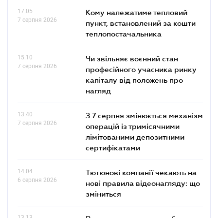
17.05
Кому належатиме тепловий
7 серпня 2026
пункт, встановлений за кошти
теплопостачальника
15.10
Чи звільняє воєнний стан
7 серпня 2026
професійного учасника ринку
капіталу від положень про
нагляд
13.40
З 7 серпня змінюється механізм
7 серпня 2026
операцій із тримісячними
лімітованими депозитними
сертифікатами
14.04
Тютюнові компанії чекають на
6 серпня 2026
нові правила відеонагляду: що
зміниться
13.13