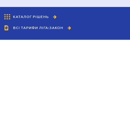
КАТАЛОГ РІШЕНЬ
ВСІ ТАРИФИ ЛІГА:ЗАКОН
Співробітництво
Агенти
Дилери
Політика конфіденційності
Умови використання сайту
Реклама
Блог
Новини компанії
Керівництва
Каталоги компаній