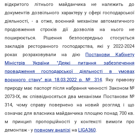
відкритого літнього майданчика не належить до
документів дозвільного характеру у сфері господарської
діяльності, - а отже, воєнний механізм автоматичного
продовження строків дії дозволів на нього не
поширюється. Рішення безпосередньо стосується
закладів ресторанного господарства, які у 2022-2024
роках розраховували на дію
Постанови Кабінету
Міністрів України "Деякі питання забезпечення
провадження господарської діяльності в умовах
воєнного стану" від 18.03.2022 р. № 314
. Яку правову
природу має паспорт після набрання чинності Законом №
2073-IX, як співвідносяться два механізми Постанови №
314, чому справу повернено на новий розгляд і що
означає для власника майданчика площею понад 700 кв.
м принцип пропорційності у контексті вимоги про
демонтаж - у
повному аналізі
на
LIGA360
.