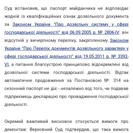
Суд встановив, що паспорт майданчика не відповідає
жодній із кваліфікаційних ознак дозвільного документа
за
Законом України "Про дозвільну систему у сфері
господарської діяльності" від 06.09.2005 р. № 2806-IV
: він
відсутній у вичерпному переліку, закріпленому
Законом
України "Про Перелік документів дозвільного характеру у
сфері господарської діяльності" від 19.05.2011 р. № 3392-
VI
, а питання благоустрою принципово відокремлені від
дозвільної системи господарської діяльності. Відтак
автоматичне продовження за Постановою № 314 на
сезонний паспорт не діє - незалежно від того, чи подавав
підприємець декларацію про провадження господарської
діяльності.
Окремий важливий висновок стосується вимоги про
демонтаж: Верховний Суд підтвердив, що така вимога