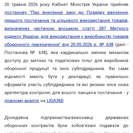
20 травня 2026 року Кабінет Міністрів України прийняв
постанову "Про внесення змін до Порядку ввезення,
першого постачання та цільового використання товарів,
визначених частиною восьмою статті 287 Митного
кодексу України, для використання у виробництві товарів
оборонного призначення" від 20.05.2026 р. № 638
(далі -
Постанова № 638), яка кардинально змінює механізм
доступу до митних та податкових пільг для виробників
оборонної продукції та їхніх субпідрядників. Які саме
відомості мають бути у декларації, як правильно
оформити участь субпідрядника та які ризики несе нова
архітектура контролю для всього ланцюга постачання - у
повному аналізі
на
LIGA360
.
Донедавна підприємства-виконавці державних
оборонних контрактів були зобов'язані подавати до