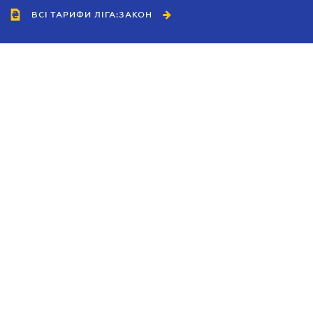
ВСІ ТАРИФИ ЛІГА:ЗАКОН
Співробітництво
Агенти
Дилери
Політика конфіденційності
Умови використання сайту
Реклама
Блог
Новини компанії
Керівництва
Каталоги компаній
Теми в центрі уваги
Підтримка та контакти