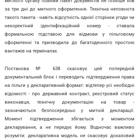
митного органу повний пакет документів не пізніше ніж
за три дні до митного оформлення. Технічна неповнота
такого пакета - навіть відсутність однієї сторінки угоди чи
некоректний ідентифікаційний номер - ставала
формальною підставою для відмови у пільговому
оформленні та призводила до багатоденного простою
вантажів на терміналах.
Постанова № 638 скасовує цей попередній
документальний блок і переводить підтвердження права
на пільги у декларативний формат: відтепер усі необхідні
відомості - про державний контракт, реєстровий статус
виконавця, технічну документацію на товар -
зазначаються безпосередньо у митній декларації.
Момент підтвердження збігається з моментом
декларування, а не передує йому. Водночас важливо
розуміти: декларативна модель не скасовує доказовий