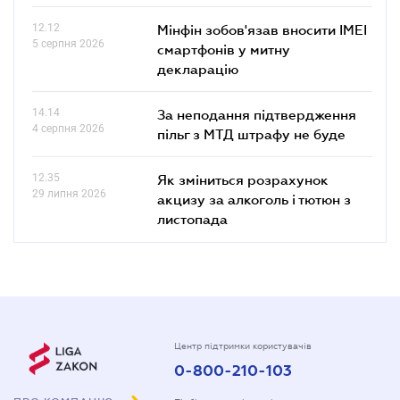
12.12
Мінфін зобов'язав вносити IMEI
5 серпня 2026
смартфонів у митну
декларацію
14.14
За неподання підтвердження
4 серпня 2026
пільг з МТД штрафу не буде
12.35
Як зміниться розрахунок
29 липня 2026
акцизу за алкоголь і тютюн з
листопада
Центр підтримки користувачів
0-800-210-103