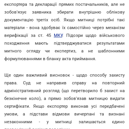
експортера та декларації прямих постачальників, але не
зобов'язує заявника збирати внутрішню облікову
документацію третіх осіб. Якщо митниці потрібні такі
матеріали - вона здобуває їх самостійно через механізм
верифікації за ст. 45
МКУ
. Підозри щодо військового
походження мають підтверджуватися результатами
митного огляду чи експертиз, а не шаблонними
формулюваннями в бланку акта приймання.
Ще один важливий висновок - щодо способу захисту
права. Суд не направив справу на повторний
адміністративний розгляд (що перетворило б захист на
безкінечне коло), а прямо зобов'язав митницю видати
сертифікати. Якщо експортер виконав усі передбачені
умови, а підстави відмови вичерпані та визнані
незаконними - у митниці залишається єдино