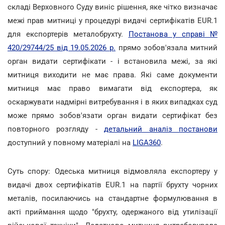
складі Верховного Суду виніс рішення, яке чітко визначає
межі прав митниці у процедурі видачі сертифікатів EUR.1
для експортерів металобрухту.
Постанова у справі №
420/29744/25 від 19.05.2026 р.
прямо зобов'язала митний
орган видати сертифікати - і встановила межі, за які
митниця виходити не має права. Які саме документи
митниця має право вимагати від експортера, як
оскаржувати надмірні витребування і в яких випадках суд
може прямо зобов'язати орган видати сертифікат без
повторного розгляду -
детальний аналіз постанови
доступний у повному матеріалі на
LIGA360
.
Суть спору: Одеська митниця відмовляла експортеру у
видачі двох сертифікатів EUR.1 на партії брухту чорних
металів, посилаючись на стандартне формулювання в
акті приймання щодо "брухту, одержаного від утилізації