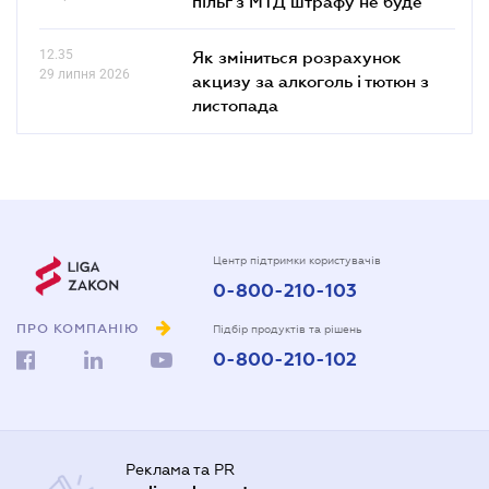
пільг з МТД штрафу не буде
12.35
Як зміниться розрахунок
29 липня 2026
акцизу за алкоголь і тютюн з
листопада
Центр підтримки користувачів
0-800-210-103
ПРО КОМПАНІЮ
Підбір продуктів та рішень
0-800-210-102
Реклама та PR