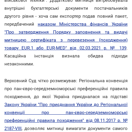
військової техніки". Додатково митниця витребовувала
внутрішні бухгалтерські документи постачальників
другого рівня - хоча сам експортер подав повний пакет,
передбачений
наказом Міністерства фінансів України
"Про затвердження Порядку заповнення та видачі
митницею сертифіката з перевезення (походження)
товару EUR.1 або EUR-MED" від 02.03.2021 р. № 139
.
Касаційна інстанція визнала обидва підходи
незаконними.
Верховний Суд чітко розмежував: Регіональна конвенція
про пан-євро-середземноморські преференційні правила
походження, до якої Україна приєдналася на підставі
Закону України "Про приєднання України до Регіональної
конвенції про пан-євро-середземноморські
преференційні правила походження" від 08.11.2017 р. №
2187-VIII
, дозволяє митниці вимагати документи самого