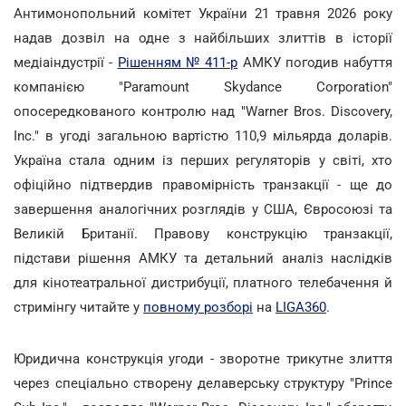
Антимонопольний комітет України 21 травня 2026 року
надав дозвіл на одне з найбільших злиттів в історії
медіаіндустрії -
Рішенням № 411-р
АМКУ погодив набуття
компанією "Paramount Skydance Corporation"
опосередкованого контролю над "Warner Bros. Discovery,
Inc." в угоді загальною вартістю 110,9 мільярда доларів.
Україна стала одним із перших регуляторів у світі, хто
офіційно підтвердив правомірність транзакції - ще до
завершення аналогічних розглядів у США, Євросоюзі та
Великій Британії. Правову конструкцію транзакції,
підстави рішення АМКУ та детальний аналіз наслідків
для кінотеатральної дистрибуції, платного телебачення й
стримінгу читайте у
повному розборі
на
LIGA360
.
Юридична конструкція угоди - зворотне трикутне злиття
через спеціально створену делаверську структуру "Prince