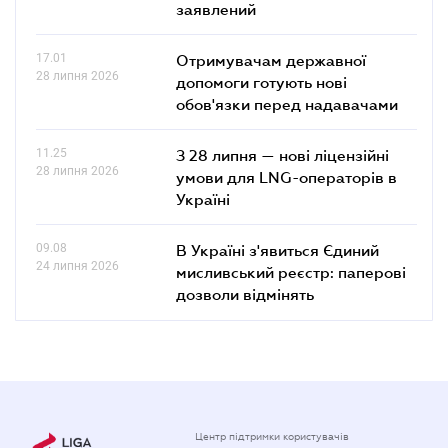
заявлений
17.01
Отримувачам державної
28 липня 2026
допомоги готують нові
обов'язки перед надавачами
11.25
З 28 липня — нові ліцензійні
28 липня 2026
умови для LNG-операторів в
Україні
09.08
В Україні з'явиться Єдиний
24 липня 2026
мисливський реєстр: паперові
дозволи відмінять
Центр підтримки користувачів