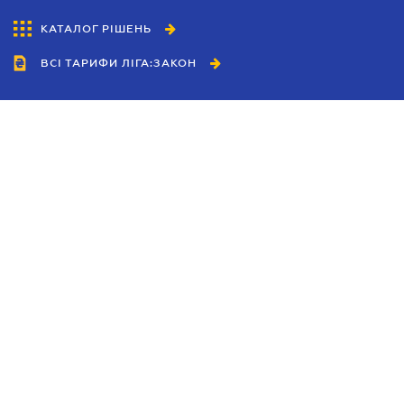
КАТАЛОГ РІШЕНЬ
ВСІ ТАРИФИ ЛІГА:ЗАКОН
Співробітництво
Агенти
Дилери
Політика конфіденційності
Умови використання сайту
Реклама
Блог
Новини компанії
Керівництва
Каталоги компаній
Теми в центрі уваги