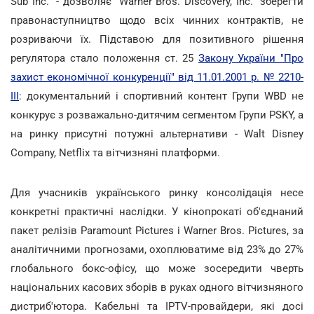
Sub Inc." - дозволяє "Warner Bros. Discovery, Inc." зберегти
правонаступництво щодо всіх чинних контрактів, не
розриваючи їх. Підставою для позитивного рішення
регулятора стало положення ст. 25
Закону України "Про
захист економічної конкуренції" від 11.01.2001 р. № 2210-
III
: документальний і спортивний контент Групи WBD не
конкурує з розважально-дитячим сегментом Групи PSKY, а
на ринку присутні потужні альтернативи - Walt Disney
Company, Netflix та вітчизняні платформи.
Для учасників українського ринку консолідація несе
конкретні практичні наслідки. У кінопрокаті об'єднаний
пакет релізів Paramount Pictures і Warner Bros. Pictures, за
аналітичними прогнозами, охоплюватиме від 23% до 27%
глобального бокс-офісу, що може зосередити чверть
національних касових зборів в руках одного вітчизняного
дистриб'ютора. Кабельні та IPTV-провайдери, які досі