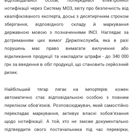
відповідальної особи, попередньої електронної
нотифікації через Систему МОЗ, звіту про безпечність від
кваліфікованого експерта, досьє з десятирічним строком
зберігання, відповідного складу й маркування
державною мовою з позначеннями INCI. Наглядає за
дотриманням цих вимог Держлікслужба, яка в разі
порушень має право вимагати вилучення або
відкликання продукції та накладати штрафи - до 340 000
грн за введення в обіг продукції, що становить серйозний
ризик.
Найбільший тягар лягає на імпортерів: кожен
автоматично стає відповідальною особою з повним
переліком обов'язків. Розповсюджувач, який самостійно
перекладає маркування, активує власні зобов'язання
щодо нотифікації. А той, хто не зможе документально
підтвердити свого постачальника під час перевірки,