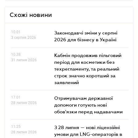
Схожі новини
10.01
Законодавчі зміни у серпні
3 серпня 2026
2026 для бізнесу в Україні
10.38
Кабмін продовжив пільговий
31 липня 2026
період для косметики без
техрегламенту, та реальний
строк значно коротший за
заявлений
17.01
Отримувачам державної
28 липня 2026
допомоги готують нові
обов'язки перед надавачами
11.25
З 28 липня — нові ліцензійні
28 липня 2026
умови для LNG-операторів в