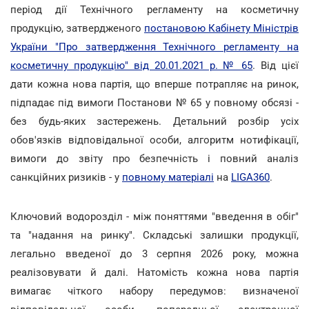
період дії Технічного регламенту на косметичну
продукцію, затвердженого
постановою Кабінету Міністрів
України "Про затвердження Технічного регламенту на
косметичну продукцію" від 20.01.2021 р. № 65
. Від цієї
дати кожна нова партія, що вперше потрапляє на ринок,
підпадає під вимоги Постанови № 65 у повному обсязі -
без будь-яких застережень. Детальний розбір усіх
обов'язків відповідальної особи, алгоритм нотифікації,
вимоги до звіту про безпечність і повний аналіз
санкційних ризиків - у
повному матеріалі
на
LIGA360
.
Ключовий водорозділ - між поняттями "введення в обіг"
та "надання на ринку". Складські залишки продукції,
легально введеної до 3 серпня 2026 року, можна
реалізовувати й далі. Натомість кожна нова партія
вимагає чіткого набору передумов: визначеної