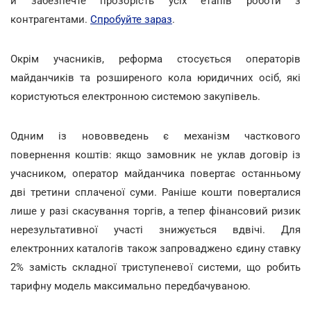
й забезпечте прозорість усіх етапів роботи з
контрагентами.
Спробуйте зараз
.
Окрім учасників, реформа стосується операторів
майданчиків та розширеного кола юридичних осіб, які
користуються електронною системою закупівель.
Одним із нововведень є механізм часткового
повернення коштів: якщо замовник не уклав договір із
учасником, оператор майданчика повертає останньому
дві третини сплаченої суми. Раніше кошти поверталися
лише у разі скасування торгів, а тепер фінансовий ризик
нерезультативної участі знижується вдвічі. Для
електронних каталогів також запроваджено єдину ставку
2% замість складної триступеневої системи, що робить
тарифну модель максимально передбачуваною.