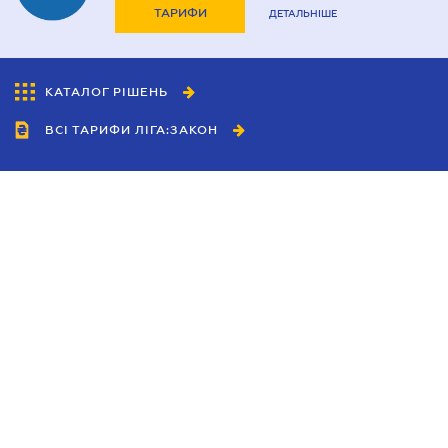
ТАРИФИ
ДЕТАЛЬНІШЕ
КАТАЛОГ РІШЕНЬ
ВСІ ТАРИФИ ЛІГА:ЗАКОН
Співробітництво
Агенти
Дилери
Політика конфіденційності
Умови використання сайту
Реклама
Блог
Новини компанії
Керівництва