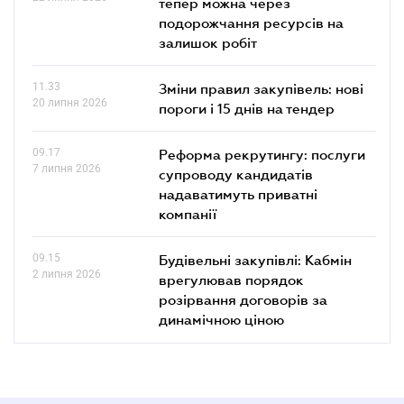
тепер можна через
подорожчання ресурсів на
залишок робіт
11.33
Зміни правил закупівель: нові
20 липня 2026
пороги і 15 днів на тендер
09.17
Реформа рекрутингу: послуги
7 липня 2026
супроводу кандидатів
надаватимуть приватні
компанії
09.15
Будівельні закупівлі: Кабмін
2 липня 2026
врегулював порядок
розірвання договорів за
динамічною ціною