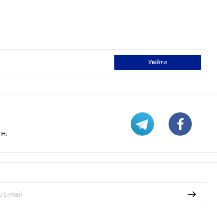
увійти
н.