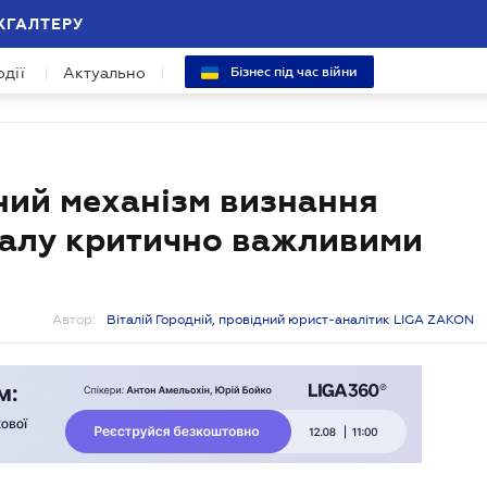
ХГАЛТЕРУ
одії
Актуально
Бізнес під час війни
ий механізм визнання
італу критично важливими
Автор:
Віталій Городній, провідний юрист-аналітик LIGA ZAKON