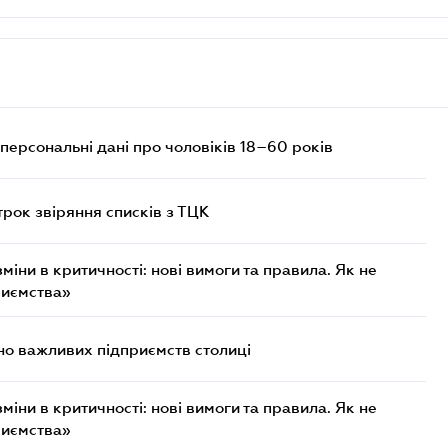
персональні дані про чоловіків 18–60 років
трок звіряння списків з ТЦК
міни в критичності: нові вимоги та правила. Як не
риємства»
о важливих підприємств столиці
міни в критичності: нові вимоги та правила. Як не
риємства»