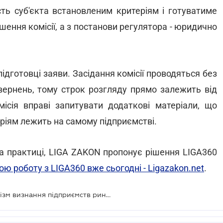
сть суб'єкта встановленим критеріям і готуватиме
шення комісії, а з постанови регулятора - юридично
ідготовці заяви. Засідання комісії проводяться без
звернень, тому строк розгляду прямо залежить від
ісія вправі запитувати додаткові матеріали, що
еріям лежить на самому підприємстві.
а практиці, LIGA ZAKON пропонує рішення LIGA360
ою роботу з LIGA360 вже сьогодні - Ligazakon.net
.
НКЦПФР запустила власний механізм визнання підприємств ринків капіталу критично важливими