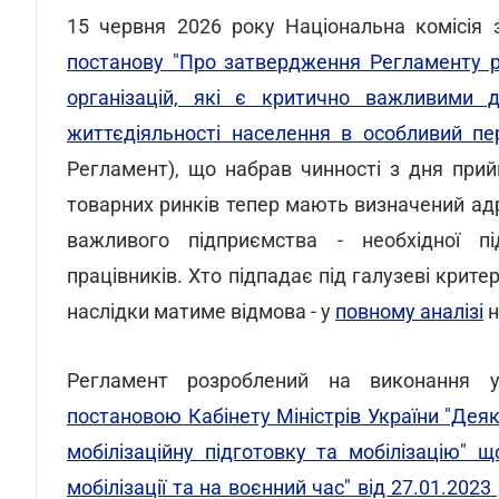
15 червня 2026 року Національна комісія 
постанову "Про затвердження Регламенту ро
організацій, які є критично важливими 
життєдіяльності населення в особливий пе
Регламент), що набрав чинності з дня прий
товарних ринків тепер мають визначений ад
важливого підприємства - необхідної пі
працівників. Хто підпадає під галузеві крите
наслідки матиме відмова - у
повному аналізі
н
Регламент розроблений на виконання у
постановою Кабінету Міністрів України "Деяк
мобілізаційну підготовку та мобілізацію" 
мобілізації та на воєнний час" від 27.01.2023