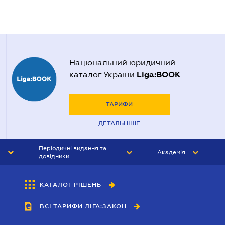
Національний юридичний
Liga:BOOK
каталог України
ТАРИФИ
ДЕТАЛЬНІШЕ
Періодичні видання та
Академія
довідники
ЮРИСТ&ЗАКОН
АКАДЕМІЯ ЛІГА:ЗАКОН
КАТАЛОГ РІШЕНЬ
БУХГАЛТЕР&ЗАКОН
ВСІ ТАРИФИ ЛІГА:ЗАКОН
ВІСНИК МСФЗ
ІНТЕРБУХ