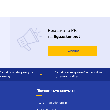
Реклама та PR
ligazakon.net
на
ТАРИФИ
Сервіси моніторингу та
Сервіси електронної звітності та
аналізу
документообігу
CONTR AGENT
Liga:REPORT
Підтримка та контакти
SMS-МАЯК
VERDICTUM
Підтримка абонентів
Напишіть нам
SEMANTRUM