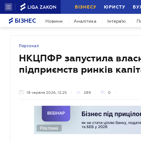
БІЗНЕСУ
ЮРИСТУ
БУ
БІЗНЕС
Новини
Аналітика
Інтерв'ю
П
Персонал
НКЦПФР запустила власн
підприємств ринків кап
18 червня 2026, 12:25
289
0
Реклама