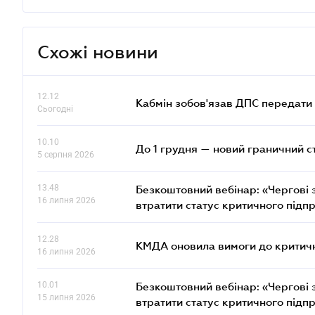
Схожі новини
12.12
Кабмін зобов'язав ДПС передати 
Сьогодні
10.10
До 1 грудня — новий граничний с
5 серпня 2026
13.48
Безкоштовний вебінар: «Чергові з
16 липня 2026
втратити статус критичного підп
12.28
КМДА оновила вимоги до критичн
16 липня 2026
10.01
Безкоштовний вебінар: «Чергові з
15 липня 2026
втратити статус критичного підп