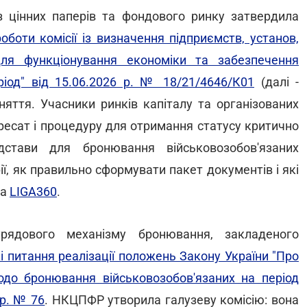
з цінних паперів та фондового ринку затвердила
боти комісії із визначення підприємств, установ,
для функціонування економіки та забезпечення
ріод" від 15.06.2026 р. № 18/21/4646/К01
(далі -
няття. Учасники ринків капіталу та організованих
ресат і процедуру для отримання статусу критично
дстави для бронювання військовозобов'язаних
рії, як правильно сформувати пакет документів і які
а
LIGA360
.
рядового механізму бронювання, закладеного
і питання реалізації положень Закону України "Про
щодо бронювання військовозобов'язаних на період
 р. № 76
. НКЦПФР утворила галузеву комісію: вона