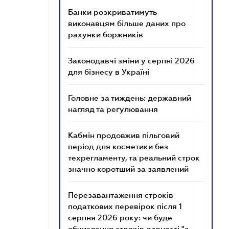
Банки розкриватимуть
виконавцям більше даних про
рахунки боржників
Законодавчі зміни у серпні 2026
для бізнесу в Україні
Головне за тиждень: державний
нагляд та регулювання
Кабмін продовжив пільговий
період для косметики без
техрегламенту, та реальний строк
значно коротший за заявлений
Перезавантаження строків
податкових перевірок після 1
серпня 2026 року: чи буде
обчислення строків давності "з