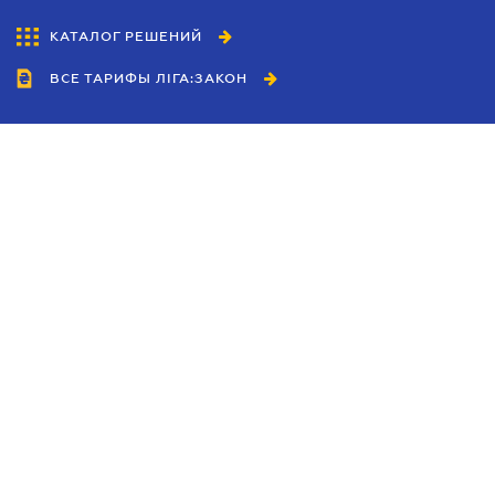
КАТАЛОГ РЕШЕНИЙ
ВСЕ ТАРИФЫ ЛІГА:ЗАКОН
Сотрудничество
Агенты
Дилеры
Политика
конфиденциальности
Условия использования
сайта
Реклама
Блог
Новости компании
Руководства
Каталоги компаний