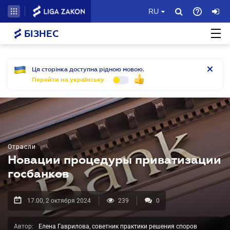
RU
БІЗНЕС
Ця сторінка доступна рідною мовою.
Перейти на українську
Отрасли
Новации процедуры приватизации
госбанков
17.00, 2 октября 2024
239
0
Автор:
Елена Гаврилова, советник практики решения споров