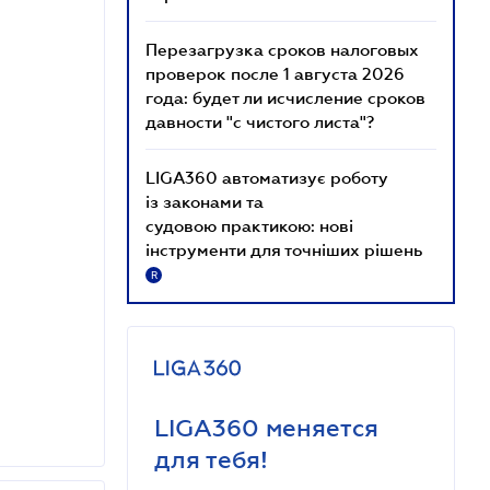
Перезагрузка сроков налоговых
проверок после 1 августа 2026
года: будет ли исчисление сроков
давности "с чистого листа"?
LIGA360 автоматизує роботу
із законами та
судовою практикою: нові
інструменти для точніших рішень
R
LIGA360 меняется
для тебя!