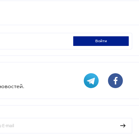
войти
новостей.