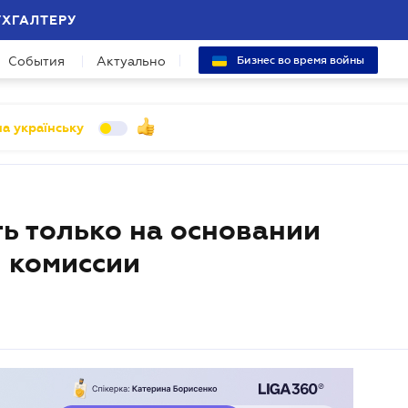
УХГАЛТЕРУ
События
Актуально
Бизнес во время войны
а українську
ь только на основании
 комиссии