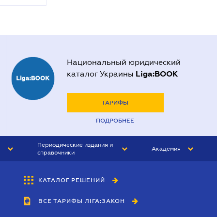
Национальный юридический
Liga:BOOK
каталог Украины
ТАРИФЫ
ПОДРОБНЕЕ
Периодические издания и
Академия
справочники
ЮРИСТ&ЗАКОН
АКАДЕМИЯ ЛІГА:ЗАКОН
КАТАЛОГ РЕШЕНИЙ
БУХГАЛТЕР&ЗАКОН
ВСЕ ТАРИФЫ ЛІГА:ЗАКОН
ВЕСТНИК МСФО