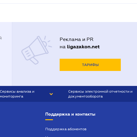
й
Реклама и PR
ligazakon.net
на
ТАРИФЫ
Сервисы анализа и
Сервисы электронной отчетности и
мониторинга
документооборота
CONTR AGENT
Liga:REPORT
Поддержка и контакты
SMS-МАЯК
VERDICTUM
Поддержка абонентов