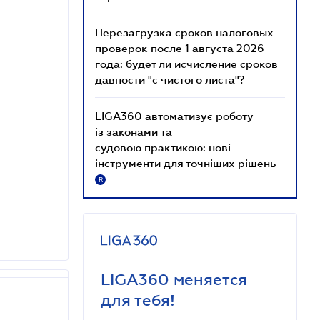
Перезагрузка сроков налоговых
проверок после 1 августа 2026
года: будет ли исчисление сроков
давности "с чистого листа"?
LIGA360 автоматизує роботу
із законами та
судовою практикою: нові
інструменти для точніших рішень
R
LIGA360 меняется
для тебя!