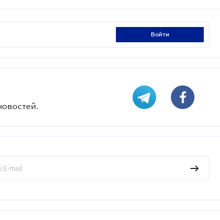
войти
новостей.