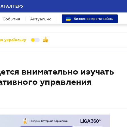
УХГАЛТЕРУ
События
Актуально
Бизнес во время войны
а українську
ется внимательно изучать
ативного управления