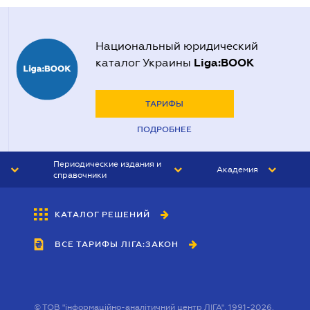
Национальный юридический
Liga:BOOK
каталог Украины
ТАРИФЫ
ПОДРОБНЕЕ
Периодические издания и
Академия
справочники
ЮРИСТ&ЗАКОН
АКАДЕМИЯ ЛІГА:ЗАКОН
КАТАЛОГ РЕШЕНИЙ
БУХГАЛТЕР&ЗАКОН
ВСЕ ТАРИФЫ ЛІГА:ЗАКОН
ВЕСТНИК МСФО
ИНТЕРБУХ
ЛИЧНЫЙ ЭКСПЕРТ
©
ТОВ "інформаційно-аналітичний центр ЛІГА", 1991-2026.