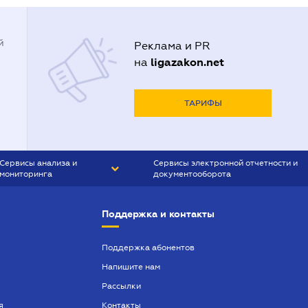
й
Реклама и PR
ligazakon.net
на
ТАРИФЫ
Сервисы анализа и
Сервисы электронной отчетности и
мониторинга
документооборота
CONTR AGENT
Liga:REPORT
Поддержка и контакты
SMS-МАЯК
VERDICTUM
Поддержка абонентов
Напишите нам
SEMANTRUM
Рассылки
SMS-МАЯК ИПОТЕКА
я
Контакты