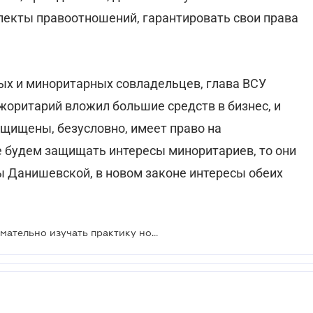
пекты правоотношений, гарантировать свои права
ых и миноритарных совладельцев, глава ВСУ
ажоритарий вложил большие средств в бизнес, и
щищены, безусловно, имеет право на
не будем защищать интересы миноритариев, то они
ы Данишевской, в новом законе интересы обеих
Судам всех уровней придется внимательно изучать практику нового корпоративного управления