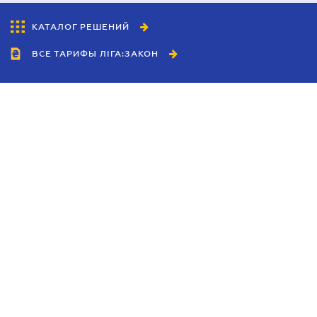
КАТАЛОГ РЕШЕНИЙ
ВСЕ ТАРИФЫ ЛІГА:ЗАКОН
Сотрудничество
Агенты
Дилеры
Политика
конфиденциальности
Условия использования
сайта
Реклама
Блог
Новости компании
Руководства