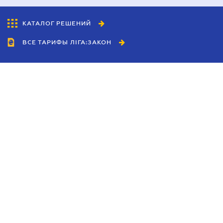
КАТАЛОГ РЕШЕНИЙ
ВСЕ ТАРИФЫ ЛІГА:ЗАКОН
Сотрудничество
Агенты
Дилеры
Политика
конфиденциальности
Условия использования
сайта
Реклама
Блог
Новости компании
Руководства