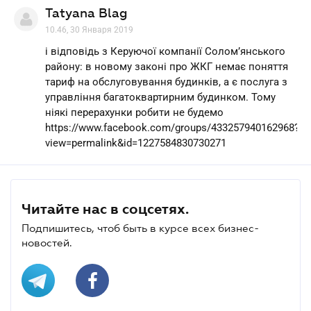
Tatyana Blag
10.46, 30 Января 2019
і відповідь з Керуючої компанії Солом’янського
району: в новому законі про ЖКГ немає поняття
тариф на обслуговування будинків, а є послуга з
управління багатоквартирним будинком. Тому
ніякі перерахунки робити не будемо
https://www.facebook.com/groups/433257940162968?
view=permalink&id=1227584830730271
Читайте нас в соцсетях.
Подпишитесь, чтоб быть в курсе всех бизнес-
новостей.