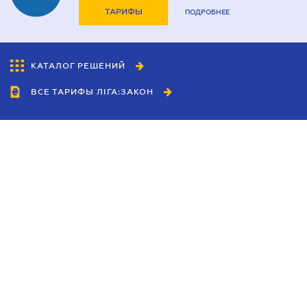
ТАРИФЫ
ПОДРОБНЕЕ
КАТАЛОГ РЕШЕНИЙ
ВСЕ ТАРИФЫ ЛІГА:ЗАКОН
Сотрудничество
Агенты
Дилеры
Политика
конфиденциальности
Условия использования
сайта
Реклама
Блог