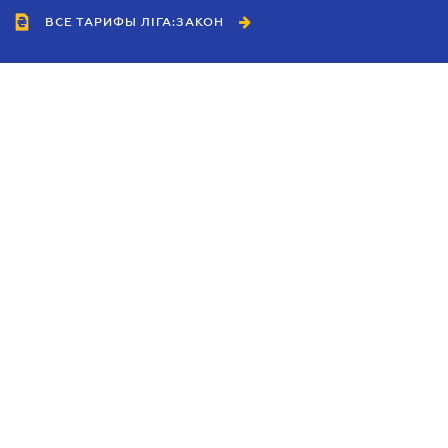
ВСЕ ТАРИФЫ ЛІГА:ЗАКОН
Сотрудничество
Агенты
Дилеры
Политика
конфиденциальности
Условия использования
сайта
Реклама
Блог
Новости компании
Руководства
Каталоги компаний
Темы в центре внимания