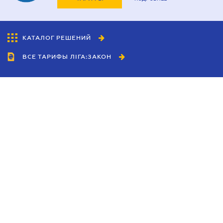
КАТАЛОГ РЕШЕНИЙ
ВСЕ ТАРИФЫ ЛІГА:ЗАКОН
Сотрудничество
Агенты
Дилеры
Политика
конфиденциальности
Условия использования
сайта
Реклама
Блог
Новости компании