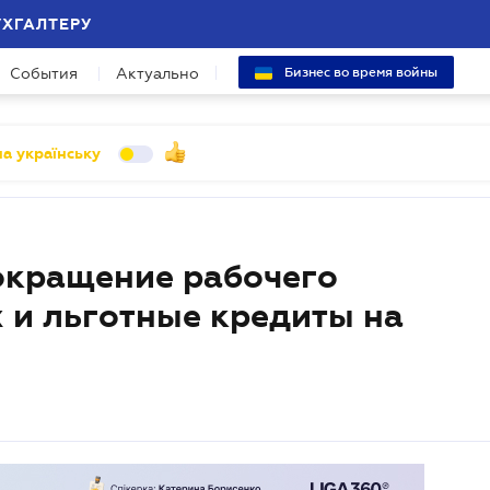
УХГАЛТЕРУ
События
Актуально
Бизнес во время войны
а українську
окращение рабочего
 и льготные кредиты на