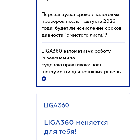
Перезагрузка сроков налоговых
проверок после 1 августа 2026
года: будет ли исчисление сроков
давности "с чистого листа"?
LIGA360 автоматизує роботу
із законами та
судовою практикою: нові
інструменти для точніших рішень
R
LIGA360 меняется
для тебя!