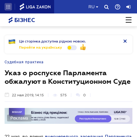
RU
БІЗНЕС
Ця сторінка доступна рідною мовою.
Перейти на українську
Судебная практика
Указ о роспуске Парламента
обжалуют в Конституционном Суде
22 мая 2019, 14:15
575
0
Реклама
22 мая, во время
внеочередного заседания Парламента
,