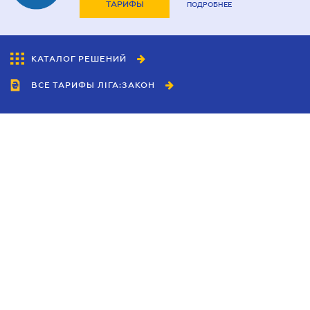
ТАРИФЫ
ПОДРОБНЕЕ
КАТАЛОГ РЕШЕНИЙ
ВСЕ ТАРИФЫ ЛІГА:ЗАКОН
Сотрудничество
Агенты
Дилеры
Политика
конфиденциальности
Условия использования
сайта
Реклама
Блог
Новости компании