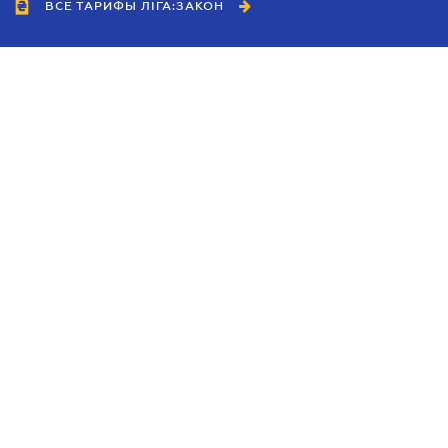
ВСЕ ТАРИФЫ ЛІГА:ЗАКОН
Сотрудничество
Агенты
Дилеры
Политика
конфиденциальности
Условия использования
сайта
Реклама
Блог
Новости компании
Руководства
Каталоги компаний
Темы в центре внимания