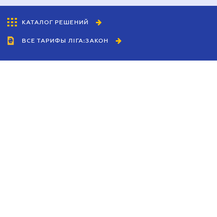
КАТАЛОГ РЕШЕНИЙ
ВСЕ ТАРИФЫ ЛІГА:ЗАКОН
Сотрудничество
Агенты
Дилеры
Политика
конфиденциальности
Условия использования
сайта
Реклама
Блог
Новости компании
Руководства