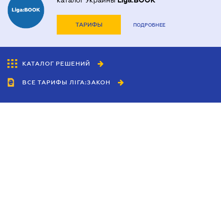
каталог Украины
Liga:BOOK
ТАРИФЫ
ПОДРОБНЕЕ
КАТАЛОГ РЕШЕНИЙ
ВСЕ ТАРИФЫ ЛІГА:ЗАКОН
Сотрудничество
Агенты
Дилеры
Политика
конфиденциальности
Условия использования
сайта
Реклама
Блог