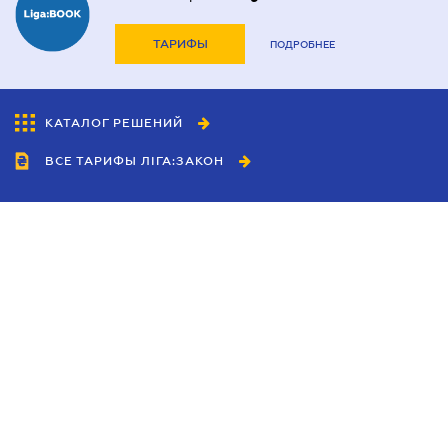
ТАРИФЫ
ПОДРОБНЕЕ
КАТАЛОГ РЕШЕНИЙ
ВСЕ ТАРИФЫ ЛІГА:ЗАКОН
Сотрудничество
Агенты
Дилеры
Политика
конфиденциальности
Условия использования
сайта
Реклама
Блог