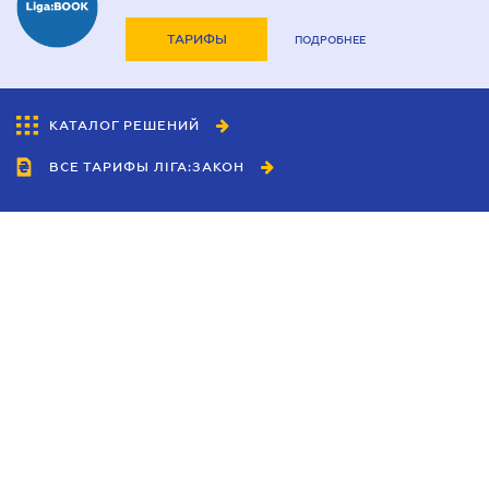
ТАРИФЫ
ПОДРОБНЕЕ
КАТАЛОГ РЕШЕНИЙ
ВСЕ ТАРИФЫ ЛІГА:ЗАКОН
Сотрудничество
Агенты
Дилеры
Политика
конфиденциальности
Условия использования
сайта
Реклама
Блог