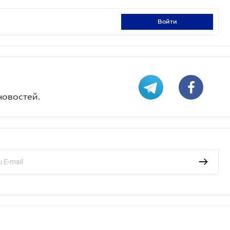
войти
новостей.