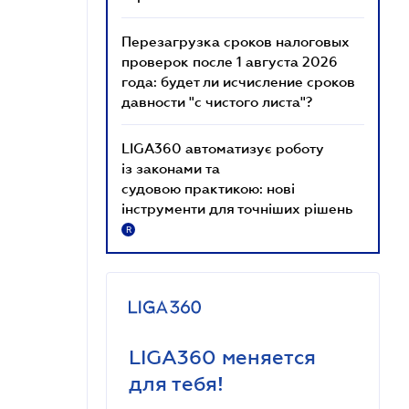
Перезагрузка сроков налоговых
проверок после 1 августа 2026
года: будет ли исчисление сроков
давности "с чистого листа"?
LIGA360 автоматизує роботу
із законами та
судовою практикою: нові
інструменти для точніших рішень
R
LIGA360 меняется
для тебя!