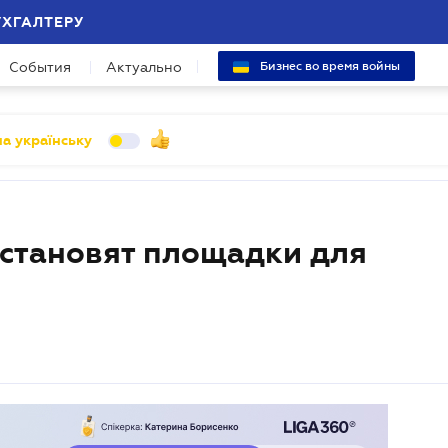
УХГАЛТЕРУ
События
Актуально
Бизнес во время войны
а українську
установят площадки для