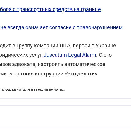
бора с транспортных средств на границе
 не всегда означает согласие с правонарушением
ходит в Группу компаний ЛІГА, первой в Украине
ридических услуг
Juscutum Legal Alarm
. С его
зов адвоката, настроить автоматическое
чить краткие инструкции «Что делать».
На трассах возле Киева установят площадки для взвешивания авто