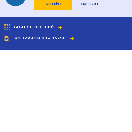
ТАРИФЫ
ПОДРОБНЕЕ
КАТАЛОГ РЕШЕНИЙ
ВСЕ ТАРИФЫ ЛІГА:ЗАКОН
Сотрудничество
Агенты
Дилеры
Политика
конфиденциальности
Условия использования
сайта
Реклама
Блог