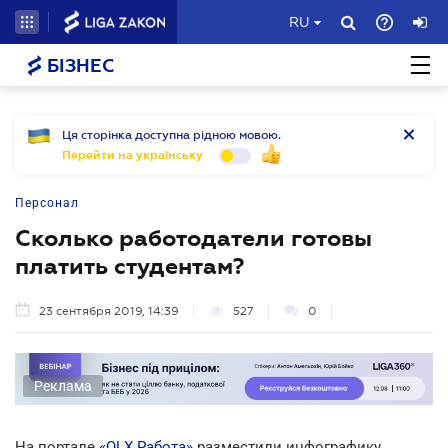
RU
БІЗНЕС
Ця сторінка доступна рідною мовою.
Перейти на українську
Персонал
Сколько работодатели готовы
платить студентам?
23 сентября 2019, 14:39
527
0
Реклама
На портале
«OLХ Работа»
разместили инфографику,