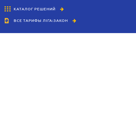
КАТАЛОГ РЕШЕНИЙ
ВСЕ ТАРИФЫ ЛІГА:ЗАКОН
Сотрудничество
Агенты
Дилеры
Политика
конфиденциальности
Условия использования
сайта
Реклама
Блог
Новости компании
Руководства
Каталоги компаний