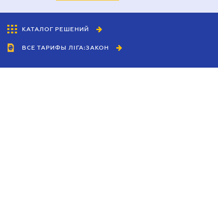
КАТАЛОГ РЕШЕНИЙ
ВСЕ ТАРИФЫ ЛІГА:ЗАКОН
Сотрудничество
Агенты
Дилеры
Политика
конфиденциальности
Условия использования
сайта
Реклама
Блог
Новости компании
Руководства