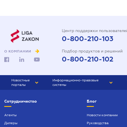
Центр поддержки пользователе
0-800-210-103
Подбор продуктов и решений
О КОМПАНИИ
0-800-210-102
Новостные
Информационно-правовые
порталы
системы
ЮРЛИГА
Право Украины
Сотрудничество
Блог
БИЗНЕС
ГРАНД
БУХГАЛТЕР.ua
ПРАЙМ
Агенты
Новости компании
Дилеры
Руководства
БУХГАЛТЕР ПРОФ