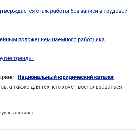
дтверждается стаж работы без записи в трудовой
мейным положением наемного работника
.
другие тренды
.
ервис -
Национальный юридический каталог
ов, а также для тех, кто хочет воспользоваться
рудовых книжек