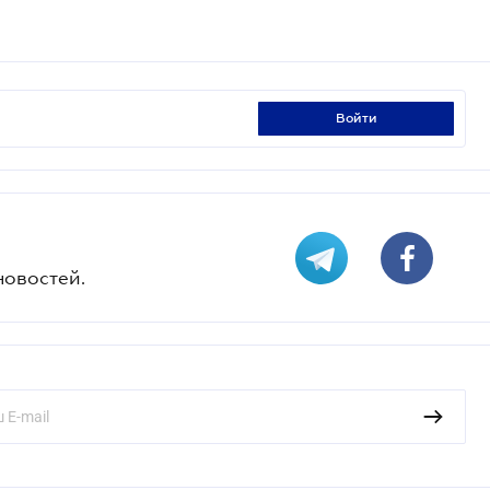
войти
новостей.