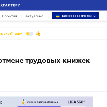
УХГАЛТЕРУ
События
Актуально
Бизнес во время войны
а українську
отмене трудовых книжек