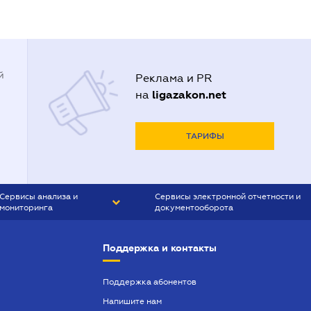
й
Реклама и PR
ligazakon.net
на
ТАРИФЫ
Сервисы анализа и
Сервисы электронной отчетности и
мониторинга
документооборота
CONTR AGENT
Liga:REPORT
Поддержка и контакты
SMS-МАЯК
VERDICTUM
Поддержка абонентов
Напишите нам
SEMANTRUM