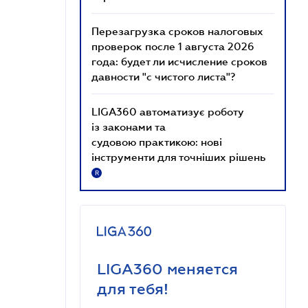
Перезагрузка сроков налоговых
проверок после 1 августа 2026
года: будет ли исчисление сроков
давности "с чистого листа"?
LIGA360 автоматизує роботу
із законами та
судовою практикою: нові
інструменти для точніших рішень
R
LIGA360 меняется
для тебя!