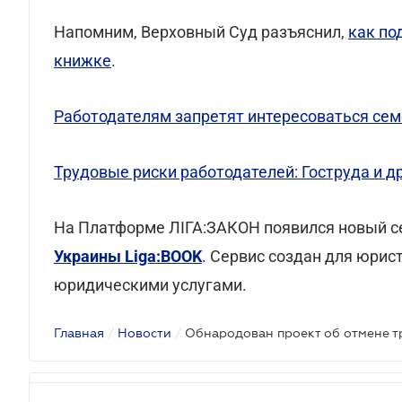
Напомним, Верховный Суд разъяснил,
как по
книжке
.
Работодателям запретят интересоваться се
Трудовые риски работодателей: Гоструда и 
На Платформе ЛІГА:ЗАКОН появился новый с
Украины Liga:BOOK
. Сервис создан для юрист
юридическими услугами.
Главная
/
Новости
/
Обнародован проект об отмене т