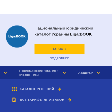
Национальный юридический
Liga:BOOK
каталог Украины
ТАРИФЫ
ПОДРОБНЕЕ
Периодические издания и
Академия
справочники
ЮРИСТ&ЗАКОН
АКАДЕМИЯ ЛІГА:ЗАКОН
КАТАЛОГ РЕШЕНИЙ
БУХГАЛТЕР&ЗАКОН
ВСЕ ТАРИФЫ ЛІГА:ЗАКОН
ВЕСТНИК МСФО
ИНТЕРБУХ