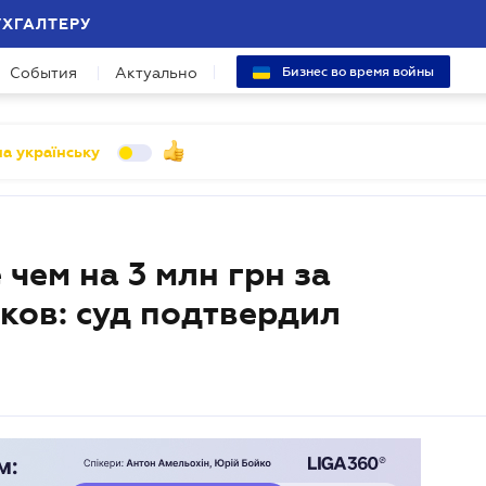
УХГАЛТЕРУ
События
Актуально
Бизнес во время войны
а українську
чем на 3 млн грн за
ов: суд подтвердил