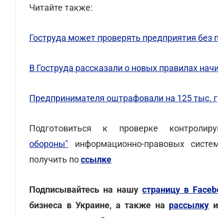
Читайте также:
Гоструда может проверять предприятия без
В Гоструда рассказали о новых правилах на
Предпринимателя оштрафовали на 125 тыс. г
Подготовиться к проверке контрол
обороны"
информационно-правовых систе
получить по
ссылке
Подписывайтесь на нашу
страницу в Faceb
бизнеса в Украине, а также на
рассылку
и