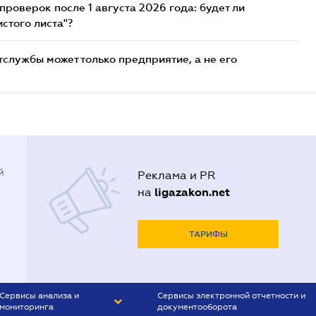
роверок после 1 августа 2026 года: будет ли
стого листа"?
службы может только предприятие, а не его
й
Реклама и PR
ligazakon.net
на
ТАРИФЫ
Сервисы анализа и
Сервисы электронной отчетности и
мониторинга
документооборота