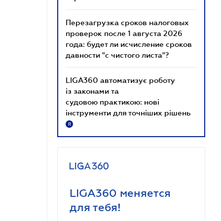
Перезагрузка сроков налоговых
проверок после 1 августа 2026
года: будет ли исчисление сроков
давности "с чистого листа"?
LIGA360 автоматизує роботу
із законами та
судовою практикою: нові
інструменти для точніших рішень
R
LIGA360 меняется
для тебя!