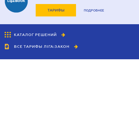
ТАРИФЫ
ПОДРОБНЕЕ
КАТАЛОГ РЕШЕНИЙ
ВСЕ ТАРИФЫ ЛІГА:ЗАКОН
Сотрудничество
Агенты
Дилеры
Политика
конфиденциальности
Условия использования
сайта
Реклама
Блог