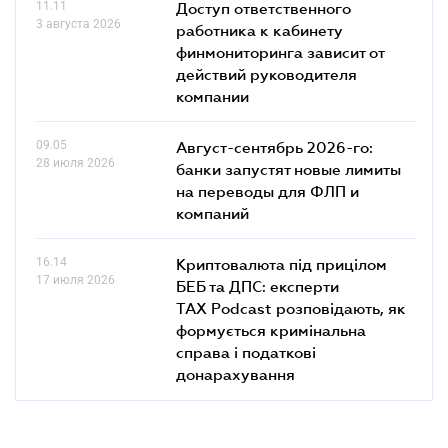
11.11
Доступ ответственного
3 августа 2026
работника к кабинету
финмониторинга зависит от
действий руководителя
компании
09.05
Август-сентябрь 2026-го:
28 июля 2026
банки запустят новые лимиты
на переводы для ФЛП и
компаний
16.14
Криптовалюта під прицілом
17 июля 2026
БЕБ та ДПС: експерти
TAX Podcast розповідають, як
формується кримінальна
справа і податкові
донарахування