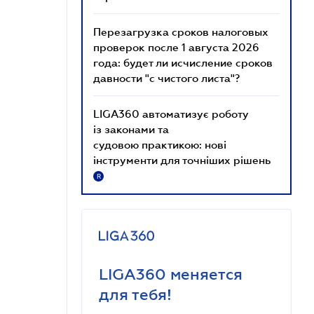
Перезагрузка сроков налоговых
проверок после 1 августа 2026
года: будет ли исчисление сроков
давности "с чистого листа"?
LIGA360 автоматизує роботу
із законами та
судовою практикою: нові
інструменти для точніших рішень
R
LIGA360 меняется
для тебя!