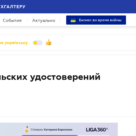
УХГАЛТЕРУ
События
Актуально
Бизнес во время войны
а українську
ьских удостоверений