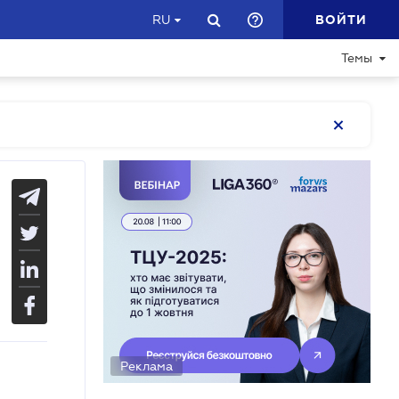
ВОЙТИ
RU
Темы
Реклама