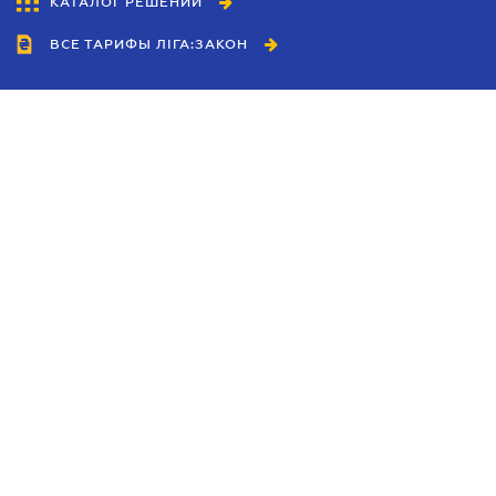
КАТАЛОГ РЕШЕНИЙ
ВСЕ ТАРИФЫ ЛІГА:ЗАКОН
Сотрудничество
Агенты
Дилеры
Политика
конфиденциальности
Условия использования
сайта
Реклама
Блог
Новости компании
Руководства
Каталоги компаний
Темы в центре внимания